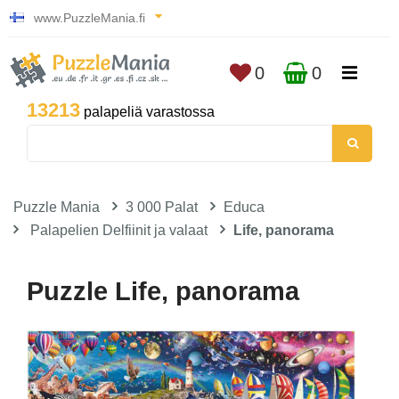
www.PuzzleMania.fi
0
0
13213
palapeliä varastossa
Puzzle Mania
3 000 Palat
Educa
Palapelien Delfiinit ja valaat
Life, panorama
Puzzle Life, panorama