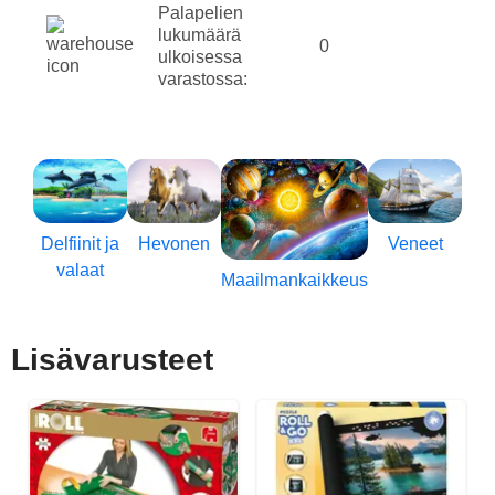
Palapelien
lukumäärä
0
ulkoisessa
varastossa:
Delfiinit ja
Hevonen
Veneet
valaat
Maailmankaikkeus
Lisävarusteet