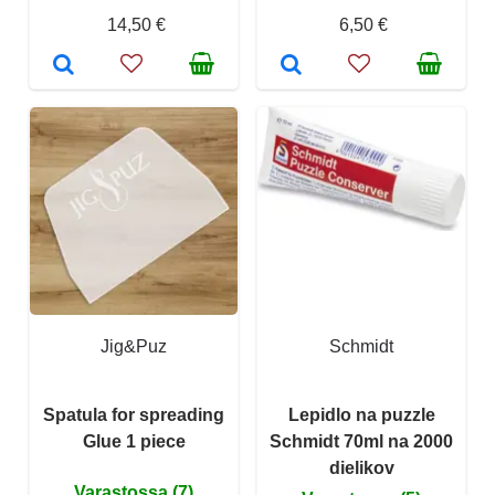
14,50 €
6,50 €
Jig&Puz
Schmidt
Spatula for spreading
Lepidlo na puzzle
Glue 1 piece
Schmidt 70ml na 2000
dielikov
Varastossa (7)