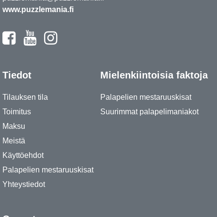
www.puzzlemania.fi
Tiedot
Mielenkiintoisia faktoja
Tilauksen tila
Palapelien mestaruuskisat
Toimitus
Suurimmat palapelimaniakot
Maksu
Meistä
Käyttöehdot
Palapelien mestaruuskisat
Yhteystiedot