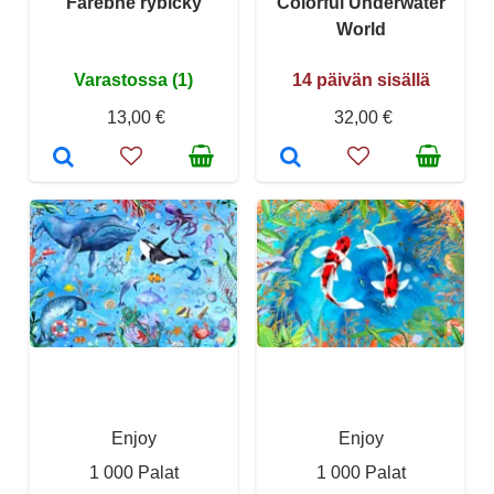
Farebné rybičky
Colorful Underwater
World
Varastossa (1)
14 päivän sisällä
13,00 €
32,00 €
Enjoy
Enjoy
1 000 Palat
1 000 Palat