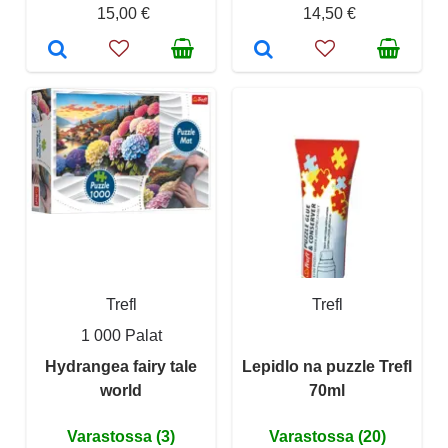
15,00 €
14,50 €
Trefl
Trefl
1 000 Palat
Hydrangea fairy tale
Lepidlo na puzzle Trefl
world
70ml
Varastossa (3)
Varastossa (20)