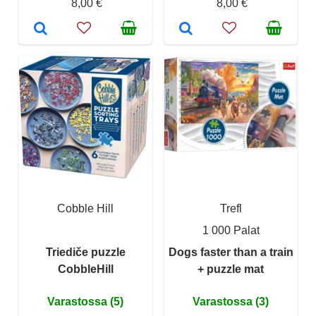
8,00 €
8,00 €
Cobble Hill
Trefl
1 000 Palat
Triediče puzzle
Dogs faster than a train
CobbleHill
+ puzzle mat
Varastossa (5)
Varastossa (3)