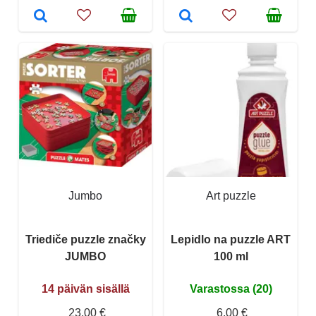
Jumbo
Art puzzle
Triediče puzzle značky
Lepidlo na puzzle ART
JUMBO
100 ml
14 päivän sisällä
Varastossa (20)
23,00 €
6,00 €