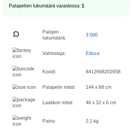
Palapelien lukumäärä varastossa:
1
Palojen
3 000
lukumäärä:
Valmistaja:
Educa
Koodi:
8412668202658
Palapelin mitat:
144 x 68 cm
Laatikon mitat:
46 x 32 x 6 cm
Paino
2.1 kg