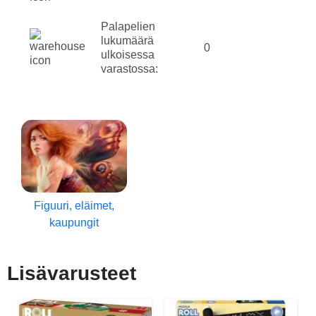
Palapelien
lukumäärä
0
ulkoisessa
varastossa:
Figuuri, eläimet,
kaupungit
Lisävarusteet