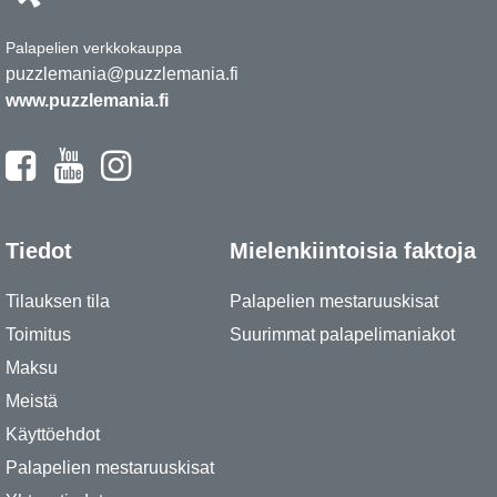
Palapelien verkkokauppa
puzzlemania@puzzlemania.fi
www.puzzlemania.fi
Tiedot
Mielenkiintoisia faktoja
Tilauksen tila
Palapelien mestaruuskisat
Toimitus
Suurimmat palapelimaniakot
Maksu
Meistä
Käyttöehdot
Palapelien mestaruuskisat