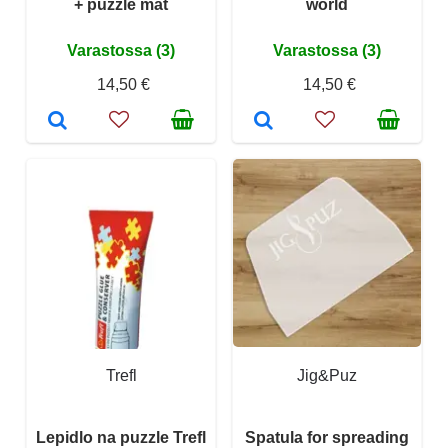
+ puzzle mat
world
Varastossa (3)
Varastossa (3)
14,50 €
14,50 €
Trefl
Jig&Puz
Lepidlo na puzzle Trefl
Spatula for spreading