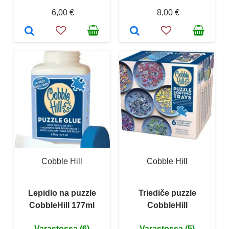
6,00 €
8,00 €
Cobble Hill
Cobble Hill
Lepidlo na puzzle
Triediče puzzle
CobbleHill 177ml
CobbleHill
Varastossa (6)
Varastossa (5)