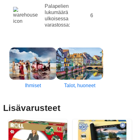
Palapelien
lukumäärä
6
ulkoisessa
varastossa:
Ihmiset
Talot, huoneet
Lisävarusteet