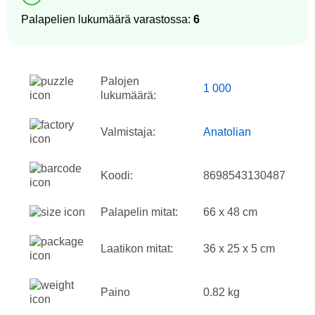
Palapelien lukumäärä varastossa:
6
Palojen
1 000
lukumäärä:
Valmistaja:
Anatolian
Koodi:
8698543130487
Palapelin mitat:
66 x 48 cm
Laatikon mitat:
36 x 25 x 5 cm
Paino
0.82 kg