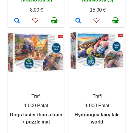
8,00 €
15,00 €
Trefl
Trefl
1 000 Palat
1 000 Palat
Dogs faster than a train
Hydrangea fairy tale
+ puzzle mat
world