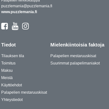
Palapelien verkkokauppa
puzzlemania@puzzlemania.fi
www.puzzlemania.fi
Tiedot
Mielenkiintoisia faktoja
Tilauksen tila
Palapelien mestaruuskisat
Toimitus
Suurimmat palapelimaniakot
Maksu
Meistä
Käyttöehdot
Palapelien mestaruuskisat
Yhteystiedot