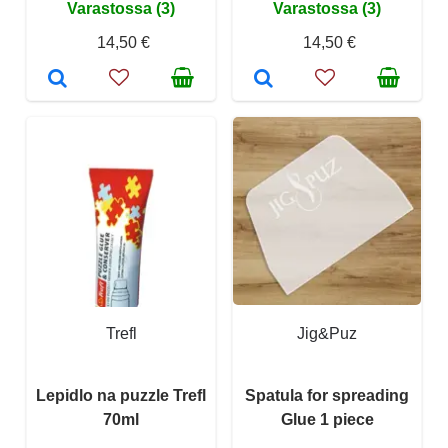
Varastossa (3)
Varastossa (3)
14,50 €
14,50 €
Trefl
Jig&Puz
Lepidlo na puzzle Trefl
Spatula for spreading
70ml
Glue 1 piece