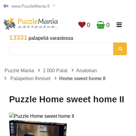
www.PuzzleMania.fi
0
0
13331
palapeliä varastossa
Puzzle Mania
1 000 Palat
Anatolian
Palapelien Ihmiset
Home sweet home II
Puzzle Home sweet home II