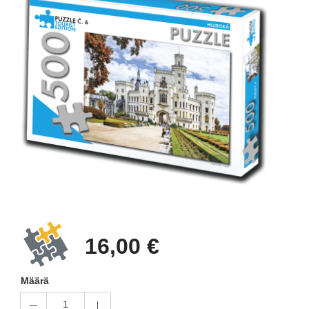
16,00 €
Määrä
1