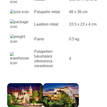
Palapelin mitat:
48 x 36 cm
Laatikon mitat:
33.5 x 23 x 4 cm
Paino
0.5 kg
Palapelien
lukumäärä
4
ulkoisessa
varastossa: