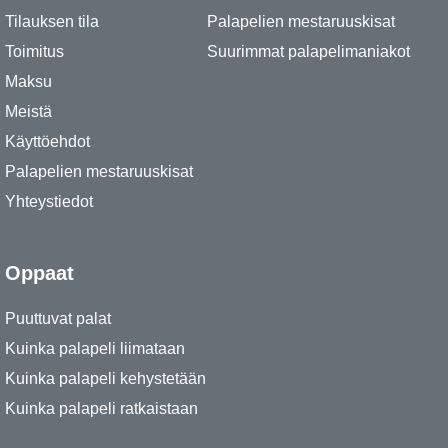
Tilauksen tila
Palapelien mestaruuskisat
Toimitus
Suurimmat palapelimaniakot
Maksu
Meistä
Käyttöehdot
Palapelien mestaruuskisat
Yhteystiedot
Oppaat
Puuttuvat palat
Kuinka palapeli liimataan
Kuinka palapeli kehystetään
Kuinka palapeli ratkaistaan