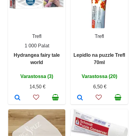
Trefl
Trefl
1 000 Palat
Hydrangea fairy tale
Lepidlo na puzzle Trefl
world
70ml
Varastossa (3)
Varastossa (20)
14,50 €
6,50 €