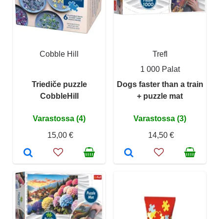
Cobble Hill
Trefl
1 000 Palat
Triediče puzzle
Dogs faster than a train
CobbleHill
+ puzzle mat
Varastossa (4)
Varastossa (3)
15,00 €
14,50 €