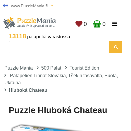
www.PuzzleMania.fi
0
0
13118
palapeliä varastossa
Puzzle Mania
500 Palat
Tourist Edition
Palapelien Linnat Slovakia, Tšekin tasavalta, Puola,
Ukraina
Hluboká Chateau
Puzzle Hluboká Chateau