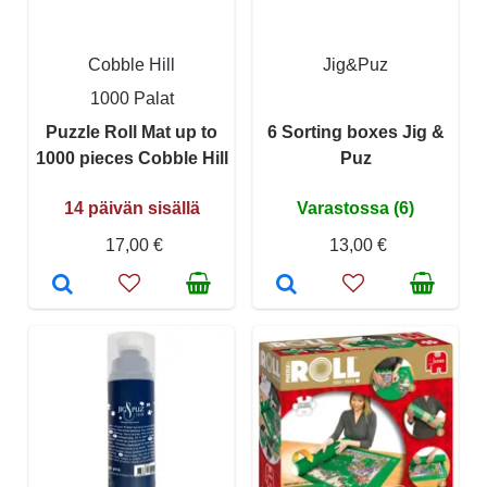
Cobble Hill
Jig&Puz
1000 Palat
Puzzle Roll Mat up to
6 Sorting boxes Jig &
1000 pieces Cobble Hill
Puz
14 päivän sisällä
Varastossa (6)
17,00 €
13,00 €