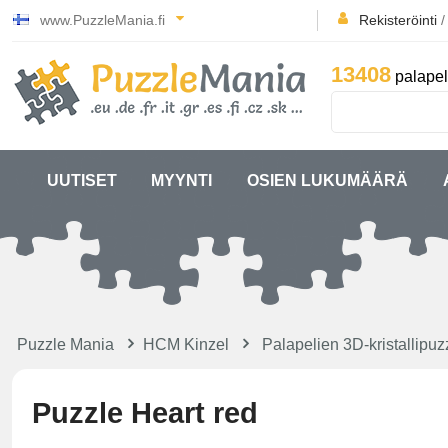
www.PuzzleMania.fi
Rekisteröinti
13408
palapel
UUTISET
MYYNTI
OSIEN LUKUMÄÄRÄ
Puzzle Mania
HCM Kinzel
Palapelien 3D-kristallip
Puzzle Heart red