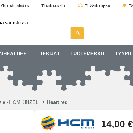
/
Kirjaudu sisään
Tilauksen tila
Tukkukauppa
To
iä varastossa
AIHEALUEET
TEKIJÄT
TUOTEMERKIT
TYYPIT
uzzle - HCM KINZEL
Heart red
14,00 €