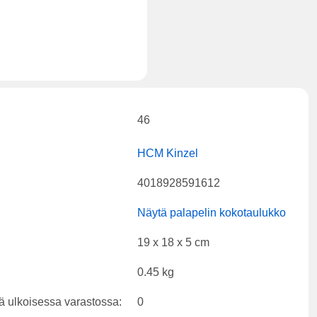
46
HCM Kinzel
4018928591612
Näytä palapelin kokotaulukko
19 x 18 x 5 cm
0.45 kg
ä ulkoisessa varastossa:
0