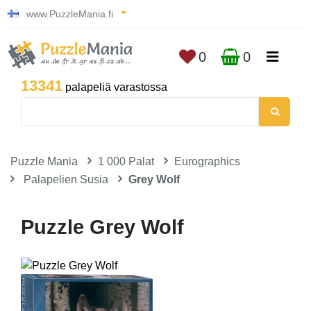
www.PuzzleMania.fi
0
0
13341
palapeliä varastossa
Puzzle Mania
1 000 Palat
Eurographics
Palapelien Susia
Grey Wolf
Puzzle Grey Wolf