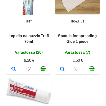
Trefl
Jig&Puz
Lepidlo na puzzle Trefl
Spatula for spreading
70ml
Glue 1 piece
Varastossa (20)
Varastossa (7)
6,50 €
1,50 €