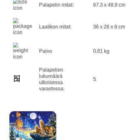
Palapelin mitat:
67.3 x 48.9 cm
Laatikon mitat:
36 x 26 x 6 cm
Paino
0.81 kg
Palapelien
lukumäärä
5
ulkoisessa
varastossa: