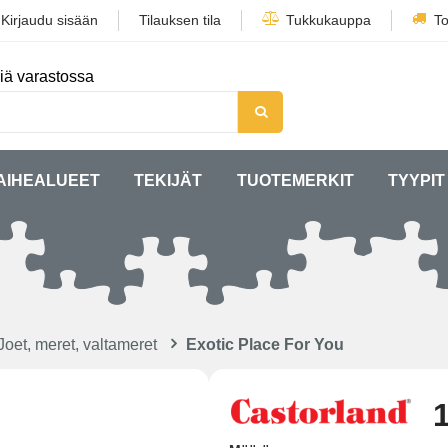
/
Kirjaudu sisään
Tilauksen tila
Tukkukauppa
To
iä varastossa
AIHEALUEET
TEKIJÄT
TUOTEMERKIT
TYYPIT
Joet, meret, valtameret
Exotic Place For You