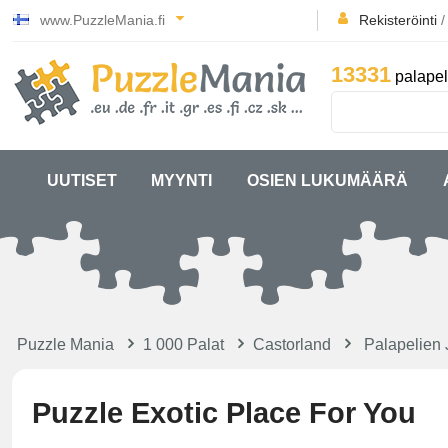
www.PuzzleMania.fi
Rekisteröinti
13331
palapel
UUTISET
MYYNTI
OSIEN LUKUMÄÄRÄ
Puzzle Mania
1 000 Palat
Castorland
Palapelien 
Puzzle Exotic Place For You