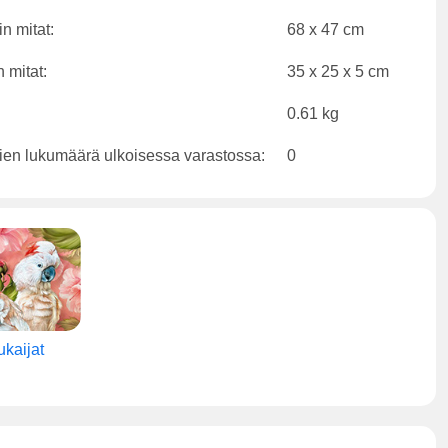
n mitat:
68 x 47 cm
 mitat:
35 x 25 x 5 cm
0.61 kg
ien lukumäärä ulkoisessa varastossa:
0
kaijat