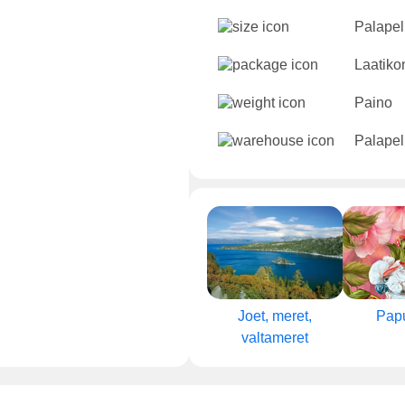
Palapeli
Laatikon
Paino
Palapel
Joet, meret,
Papu
valtameret