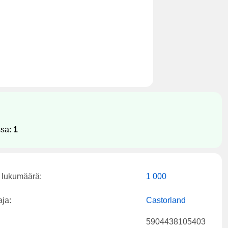
ssa:
1
 lukumäärä:
1 000
aja:
Castorland
5904438105403