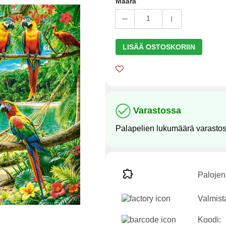
Määrä
1
LISÄÄ OSTOSKORIIN
Varastossa
Palapelien lukumäärä varasto
Palojen
Valmist
Koodi: