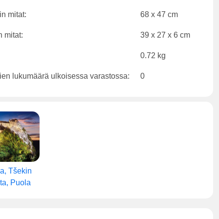
n mitat:
68 x 47 cm
 mitat:
39 x 27 x 6 cm
0.72 kg
ien lukumäärä ulkoisessa varastossa:
0
a, Tšekin
ta, Puola