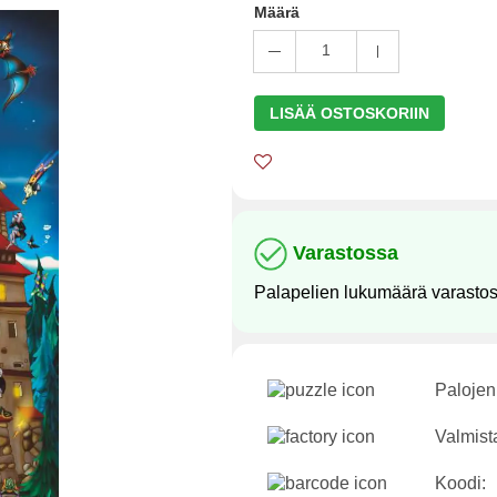
Määrä
1
LISÄÄ OSTOSKORIIN
Varastossa
Palapelien lukumäärä varasto
Palojen
Valmist
Koodi: