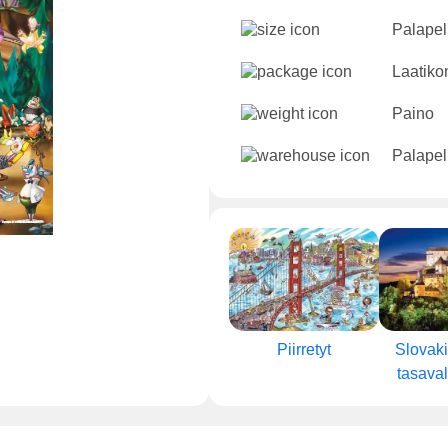
Palapeli
Laatikon
Paino
Palapel
Piirretyt
Slovaki
tasaval