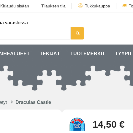
/
Kirjaudu sisään
Tilauksen tila
Tukkukauppa
To
iä varastossa
AIHEALUEET
TEKIJÄT
TUOTEMERKIT
TYYPIT
etyt
Draculas Castle
14,50 €