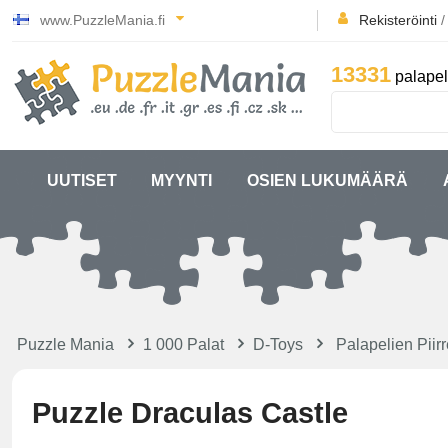
www.PuzzleMania.fi
Rekisteröinti
13331
palapel
UUTISET
MYYNTI
OSIEN LUKUMÄÄRÄ
Puzzle Mania
1 000 Palat
D-Toys
Palapelien Piirr
Puzzle Draculas Castle