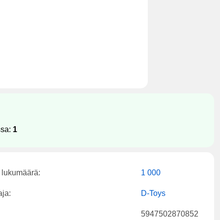
ssa:
1
 lukumäärä:
1 000
aja:
D-Toys
5947502870852