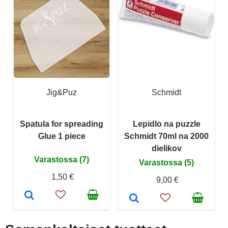
Jig&Puz
Schmidt
Spatula for spreading
Lepidlo na puzzle
Glue 1 piece
Schmidt 70ml na 2000
dielikov
Varastossa (7)
Varastossa (5)
1,50 €
9,00 €