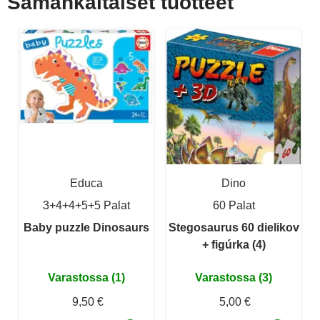
Samankaltaiset tuotteet
Educa
Dino
3+4+4+5+5 Palat
60 Palat
Baby puzzle Dinosaurs
Stegosaurus 60 dielikov
+ figúrka (4)
Varastossa (1)
Varastossa (3)
9,50 €
5,00 €