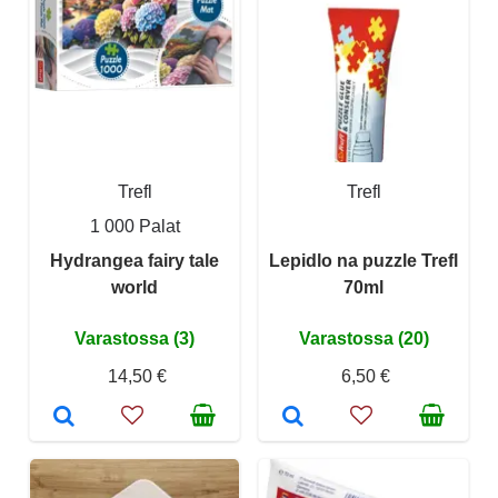
Trefl
Trefl
1 000 Palat
Hydrangea fairy tale
Lepidlo na puzzle Trefl
world
70ml
Varastossa (3)
Varastossa (20)
14,50 €
6,50 €