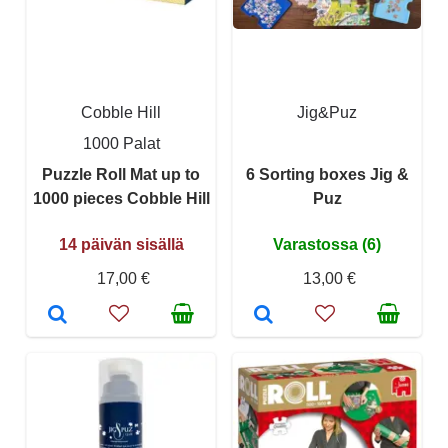
Cobble Hill
Jig&Puz
1000 Palat
Puzzle Roll Mat up to
6 Sorting boxes Jig &
1000 pieces Cobble Hill
Puz
14 päivän sisällä
Varastossa (6)
17,00 €
13,00 €