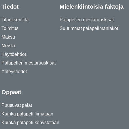
Tiedot
Mielenkiintoisia faktoja
Tilauksen tila
Palapelien mestaruuskisat
Toimitus
Suurimmat palapelimaniakot
Maksu
Meistä
Käyttöehdot
Palapelien mestaruuskisat
Yhteystiedot
Oppaat
Puuttuvat palat
Kuinka palapeli liimataan
Kuinka palapeli kehystetään