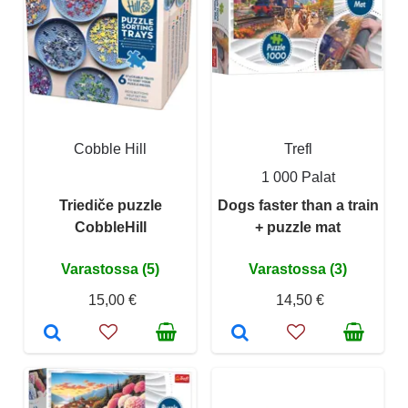
Cobble Hill
Trefl
1 000 Palat
Triediče puzzle
Dogs faster than a train
CobbleHill
+ puzzle mat
Varastossa (5)
Varastossa (3)
15,00 €
14,50 €