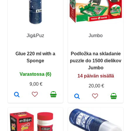
Jig&Puz
Jumbo
Glue 220 ml with a
Podložka na skladanie
Sponge
puzzle do 1500 dielikov
Jumbo
Varastossa (6)
14 päivän sisällä
9,00 €
20,00 €