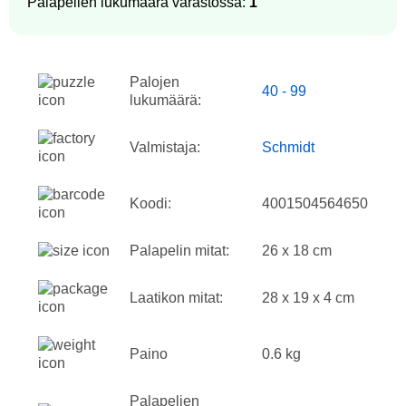
Palapelien lukumäärä varastossa:
1
Palojen
40 - 99
lukumäärä:
Valmistaja:
Schmidt
Koodi:
4001504564650
Palapelin mitat:
26 x 18 cm
Laatikon mitat:
28 x 19 x 4 cm
Paino
0.6 kg
Palapelien