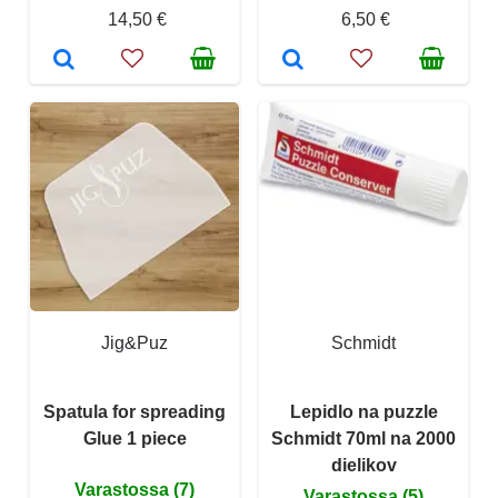
14,50 €
6,50 €
Jig&Puz
Schmidt
Spatula for spreading
Lepidlo na puzzle
Glue 1 piece
Schmidt 70ml na 2000
dielikov
Varastossa (7)
Varastossa (5)