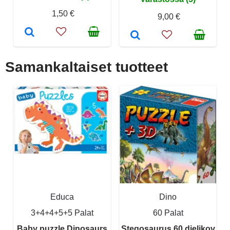
1,50 €
9,00 €
Samankaltaiset tuotteet
Educa
Dino
3+4+4+5+5 Palat
60 Palat
Baby puzzle Dinosaurs
Stegosaurus 60 dielikov