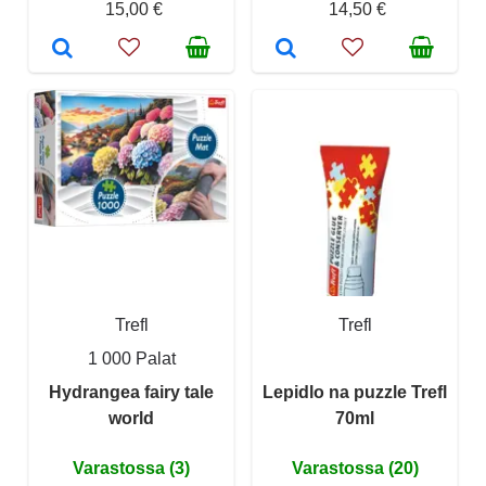
15,00 €
14,50 €
Trefl
Trefl
1 000 Palat
Hydrangea fairy tale
Lepidlo na puzzle Trefl
world
70ml
Varastossa (3)
Varastossa (20)