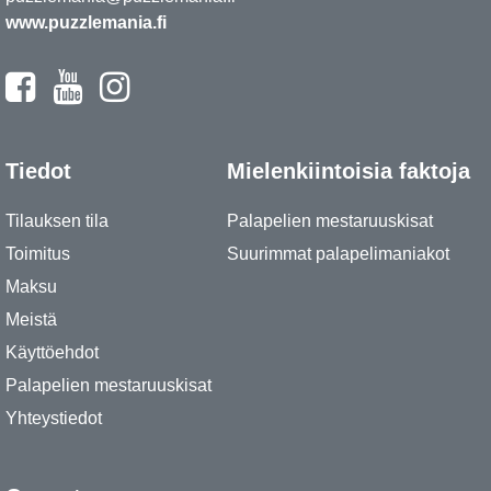
www.puzzlemania.fi
Tiedot
Mielenkiintoisia faktoja
Tilauksen tila
Palapelien mestaruuskisat
Toimitus
Suurimmat palapelimaniakot
Maksu
Meistä
Käyttöehdot
Palapelien mestaruuskisat
Yhteystiedot