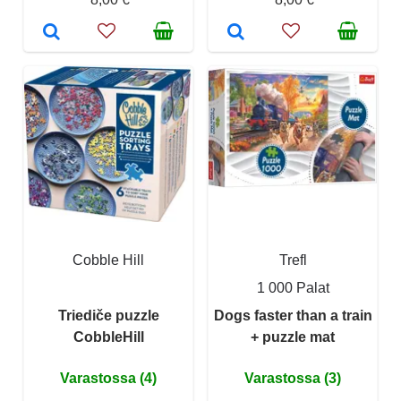
Cobble Hill
Trefl
1 000 Palat
Triediče puzzle
Dogs faster than a train
CobbleHill
+ puzzle mat
Varastossa (4)
Varastossa (3)