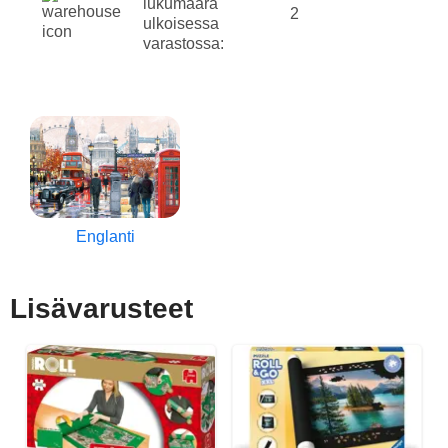
lukumäärä
2
ulkoisessa
varastossa:
Englanti
Lisävarusteet