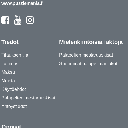
www.puzzlemania.fi
Tiedot
Mielenkiintoisia faktoja
Tilauksen tila
Palapelien mestaruuskisat
Toimitus
Suurimmat palapelimaniakot
Maksu
Meistä
Käyttöehdot
Palapelien mestaruuskisat
Yhteystiedot
Oppaat