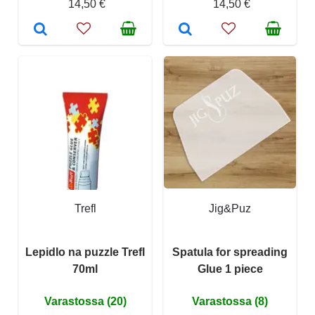
14,50 €
14,50 €
Trefl
Jig&Puz
Lepidlo na puzzle Trefl
Spatula for spreading
70ml
Glue 1 piece
Varastossa (20)
Varastossa (8)