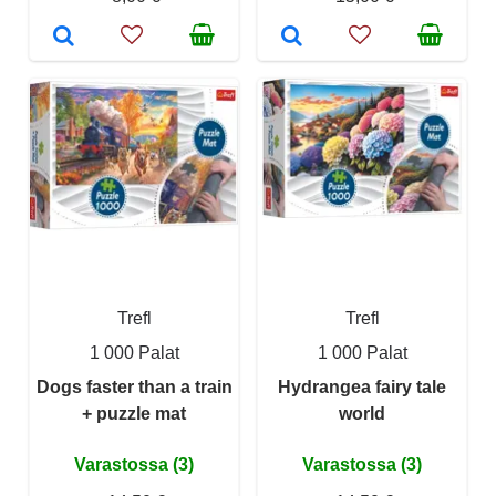
Trefl
Trefl
1 000 Palat
1 000 Palat
Dogs faster than a train
Hydrangea fairy tale
+ puzzle mat
world
Varastossa (3)
Varastossa (3)