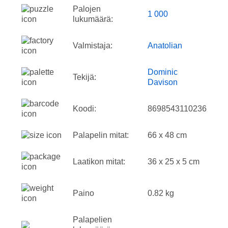
Palojen
1 000
lukumäärä:
Valmistaja:
Anatolian
Dominic
Tekijä:
Davison
Koodi:
8698543110236
Palapelin mitat:
66 x 48 cm
Laatikon mitat:
36 x 25 x 5 cm
Paino
0.82 kg
Palapelien