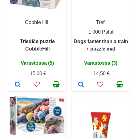
Cobble Hill
Trefl
1 000 Palat
Triediče puzzle
Dogs faster than a train
CobbleHill
+ puzzle mat
Varastossa (5)
Varastossa (3)
15,00 €
14,50 €