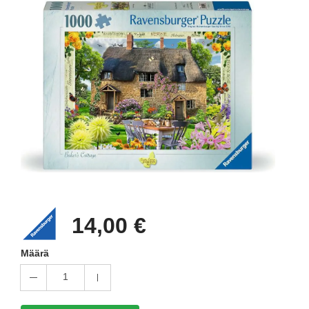
14,00 €
Määrä
1