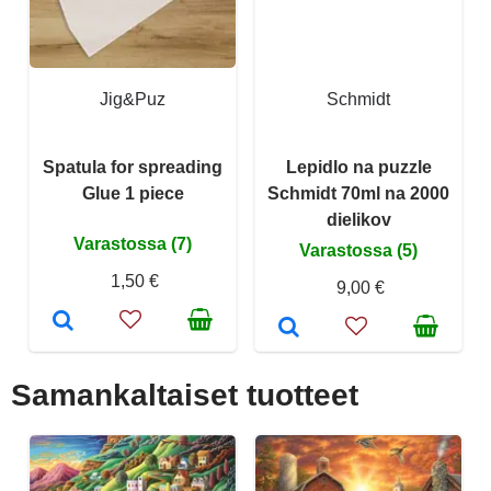
Jig&Puz
Schmidt
Spatula for spreading
Lepidlo na puzzle
Glue 1 piece
Schmidt 70ml na 2000
dielikov
Varastossa (7)
Varastossa (5)
1,50 €
9,00 €
Samankaltaiset tuotteet