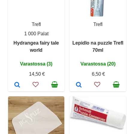
Trefl
Trefl
1 000 Palat
Hydrangea fairy tale
Lepidlo na puzzle Trefl
world
70ml
Varastossa (3)
Varastossa (20)
14,50 €
6,50 €