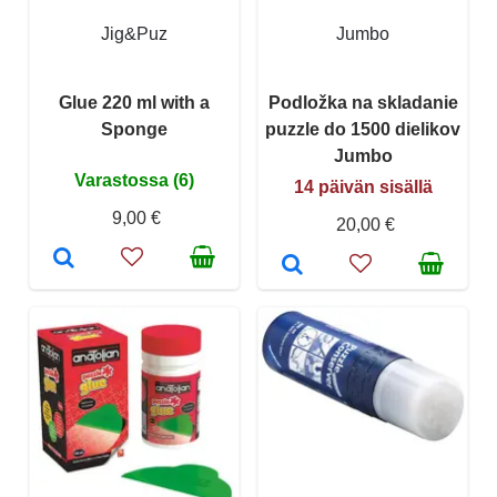
Jig&Puz
Jumbo
Glue 220 ml with a
Podložka na skladanie
Sponge
puzzle do 1500 dielikov
Jumbo
Varastossa (6)
14 päivän sisällä
9,00 €
20,00 €