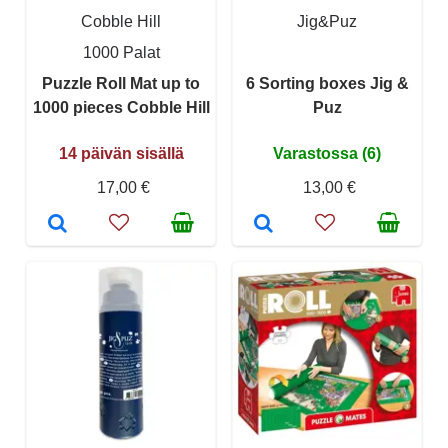
Cobble Hill
Jig&Puz
1000 Palat
Puzzle Roll Mat up to
6 Sorting boxes Jig &
1000 pieces Cobble Hill
Puz
14 päivän sisällä
Varastossa (6)
17,00 €
13,00 €