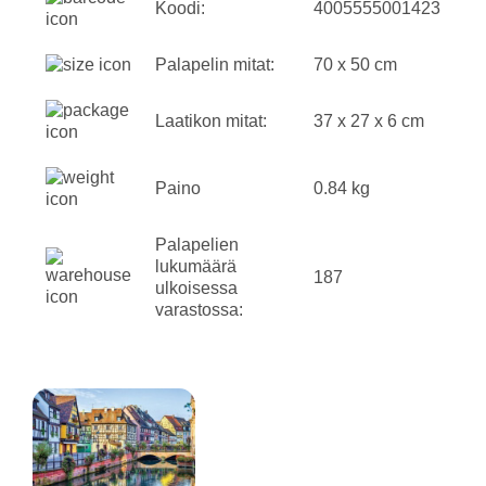
Koodi:
4005555001423
Palapelin mitat:
70 x 50 cm
Laatikon mitat:
37 x 27 x 6 cm
Paino
0.84 kg
Palapelien
lukumäärä
187
ulkoisessa
varastossa: