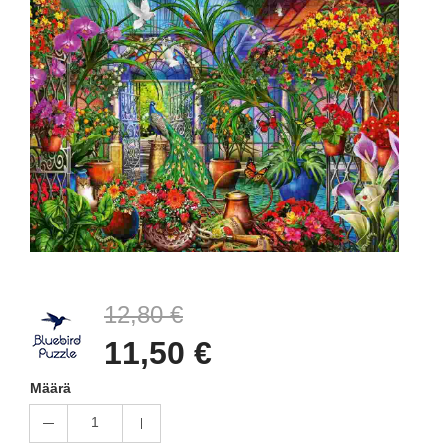
12,80 €
11,50 €
Määrä
1