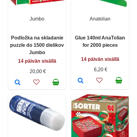
Jumbo
Anatolian
Podložka na skladanie
Glue 140ml AnaTolian
puzzle do 1500 dielikov
for 2000 pieces
Jumbo
14 päivän sisällä
14 päivän sisällä
6,20 €
20,00 €