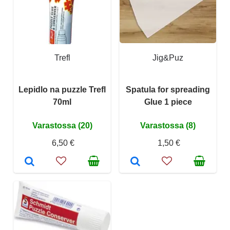
Trefl
Jig&Puz
Lepidlo na puzzle Trefl
Spatula for spreading
70ml
Glue 1 piece
Varastossa (20)
Varastossa (8)
6,50 €
1,50 €