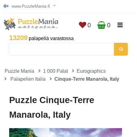
www.PuzzleMania.fi
0
0
13209
palapeliä varastossa
Puzzle Mania
1 000 Palat
Eurographics
Palapelien Italia
Cinque-Terre Manarola, Italy
Puzzle Cinque-Terre
Manarola, Italy