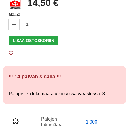
14,50 €
Määrä
1
LISÄÄ OSTOSKORIIN
!!!
14 päivän sisällä
!!!
Palapelien lukumäärä ulkoisessa varastossa:
3
Palojen
1 000
lukumäärä: