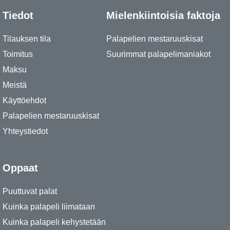
Tiedot
Mielenkiintoisia faktoja
Tilauksen tila
Palapelien mestaruuskisat
Toimitus
Suurimmat palapelimaniakot
Maksu
Meistä
Käyttöehdot
Palapelien mestaruuskisat
Yhteystiedot
Oppaat
Puuttuvat palat
Kuinka palapeli liimataan
Kuinka palapeli kehystetään