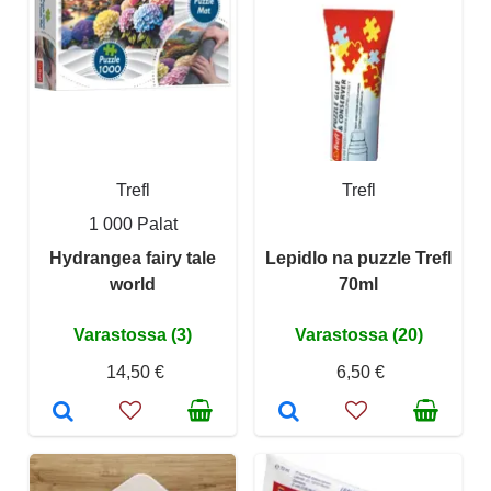
Trefl
Trefl
1 000 Palat
Hydrangea fairy tale
Lepidlo na puzzle Trefl
world
70ml
Varastossa (3)
Varastossa (20)
14,50 €
6,50 €