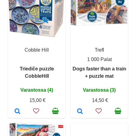
Cobble Hill
Trefl
1 000 Palat
Triediče puzzle
Dogs faster than a train
CobbleHill
+ puzzle mat
Varastossa (4)
Varastossa (3)
15,00 €
14,50 €