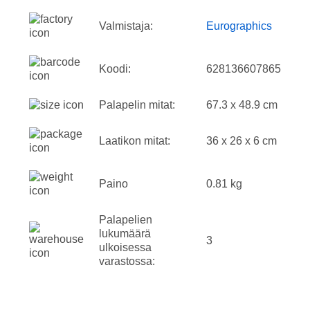
Valmistaja:
Eurographics
Koodi:
628136607865
Palapelin mitat:
67.3 x 48.9 cm
Laatikon mitat:
36 x 26 x 6 cm
Paino
0.81 kg
Palapelien
lukumäärä
3
ulkoisessa
varastossa: