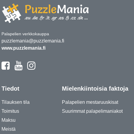
Palapelien verkkokauppa
puzzlemania@puzzlemania.fi
www.puzzlemania.fi
Tiedot
Mielenkiintoisia faktoja
Tilauksen tila
Palapelien mestaruuskisat
Toimitus
Suurimmat palapelimaniakot
Maksu
Meistä