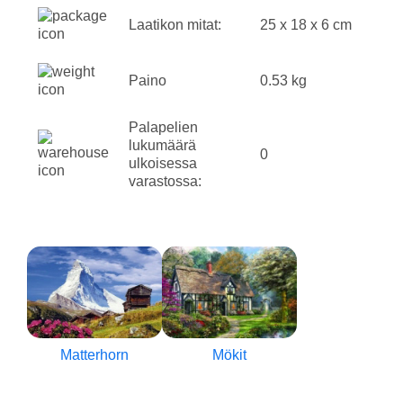
Laatikon mitat:
25 x 18 x 6 cm
Paino
0.53 kg
Palapelien
lukumäärä
0
ulkoisessa
varastossa:
Matterhorn
Mökit