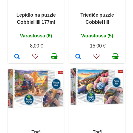
Lepidlo na puzzle
Triediče puzzle
CobbleHill 177ml
CobbleHill
Varastossa (6)
Varastossa (5)
8,00 €
15,00 €
Trefl
Trefl