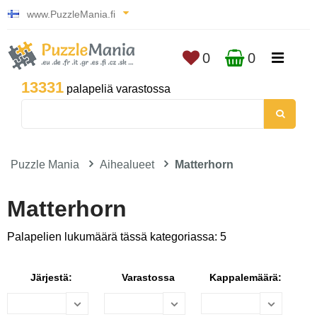
www.PuzzleMania.fi
0
0
13331
palapeliä varastossa
Puzzle Mania
Aihealueet
Matterhorn
Matterhorn
Palapelien lukumäärä tässä kategoriassa: 5
Järjestä:
Varastossa
Kappalemäärä: