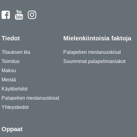
Tiedot
Mielenkiintoisia faktoja
Tilauksen tila
Palapelien mestaruuskisat
Toimitus
Suurimmat palapelimaniakot
Maksu
Meistä
Käyttöehdot
Palapelien mestaruuskisat
Yhteystiedot
Oppaat