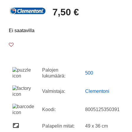
7,50 €
Ei saatavilla
Palojen
500
lukumäärä:
Valmistaja:
Clementoni
Koodi:
8005125350391
Palapelin mitat:
49 x 36 cm