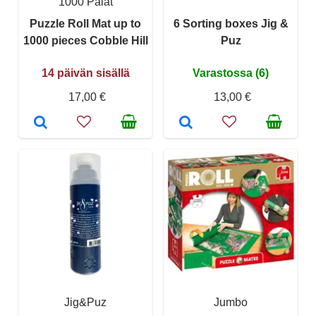
1000 Palat
Puzzle Roll Mat up to
6 Sorting boxes Jig &
1000 pieces Cobble Hill
Puz
14 päivän sisällä
Varastossa (6)
17,00 €
13,00 €
Jig&Puz
Jumbo