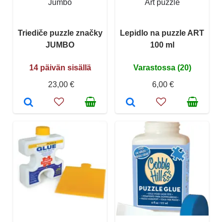
Jumbo
Art puzzle
Triediče puzzle značky
Lepidlo na puzzle ART
JUMBO
100 ml
14 päivän sisällä
Varastossa (20)
23,00 €
6,00 €