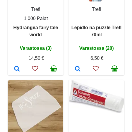
Trefl
Trefl
1 000 Palat
Hydrangea fairy tale
Lepidlo na puzzle Trefl
world
70ml
Varastossa (3)
Varastossa (20)
14,50 €
6,50 €