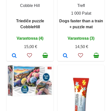
Cobble Hill
Trefl
1 000 Palat
Triediče puzzle
Dogs faster than a train
CobbleHill
+ puzzle mat
Varastossa (4)
Varastossa (3)
15,00 €
14,50 €