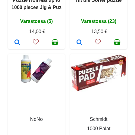
Puzzle Roll Mat up to
Hit the Sorter puzzle
1000 pieces Jig & Puz
Varastossa (5)
Varastossa (23)
14,00 €
13,50 €
NoNo
Schmidt
1000 Palat