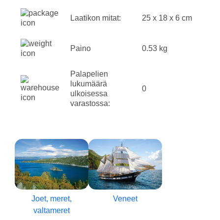
Laatikon mitat:
25 x 18 x 6 cm
Paino
0.53 kg
Palapelien
lukumäärä
0
ulkoisessa
varastossa:
Joet, meret,
Veneet
valtameret