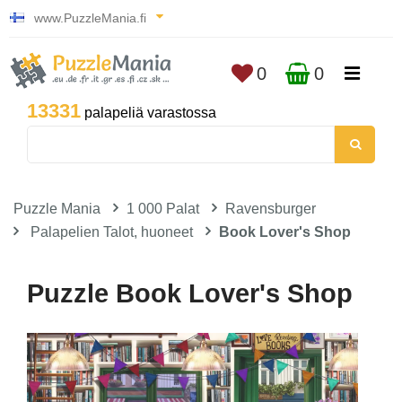
www.PuzzleMania.fi
0
0
13331
palapeliä varastossa
Puzzle Mania
1 000 Palat
Ravensburger
Palapelien Talot, huoneet
Book Lover's Shop
Puzzle Book Lover's Shop