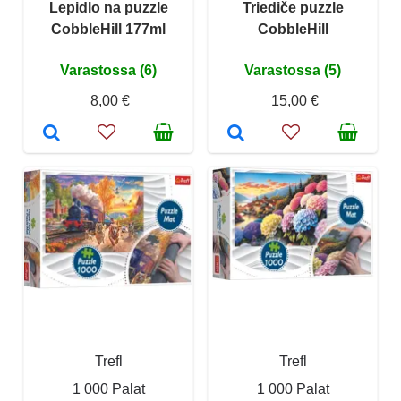
Lepidlo na puzzle
Triediče puzzle
CobbleHill 177ml
CobbleHill
Varastossa (6)
Varastossa (5)
8,00 €
15,00 €
Trefl
Trefl
1 000 Palat
1 000 Palat