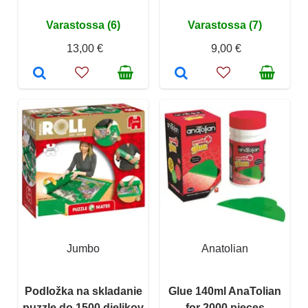
Varastossa (6)
Varastossa (7)
13,00 €
9,00 €
Jumbo
Anatolian
Podložka na skladanie
Glue 140ml AnaTolian
puzzle do 1500 dielikov
for 2000 pieces