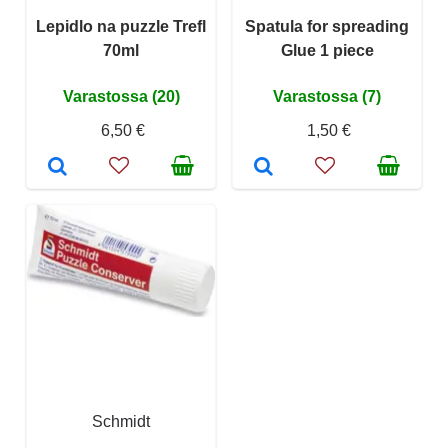
Lepidlo na puzzle Trefl
Spatula for spreading
70ml
Glue 1 piece
Varastossa (20)
Varastossa (7)
6,50 €
1,50 €
Schmidt