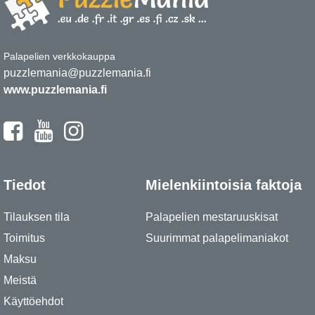
Palapelien verkkokauppa
puzzlemania@puzzlemania.fi
www.puzzlemania.fi
Tiedot
Mielenkiintoisia faktoja
Tilauksen tila
Palapelien mestaruuskisat
Toimitus
Suurimmat palapelimaniakot
Maksu
Meistä
Käyttöehdot