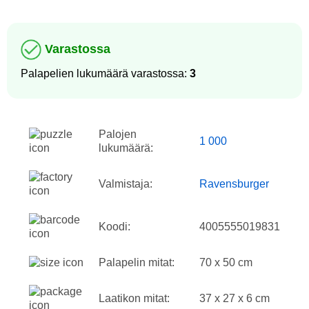
Varastossa
Palapelien lukumäärä varastossa:
3
Palojen
1 000
lukumäärä:
Valmistaja:
Ravensburger
Koodi:
4005555019831
Palapelin mitat:
70 x 50 cm
Laatikon mitat:
37 x 27 x 6 cm