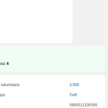
ssa:
4
 lukumäärä:
3 000
aja:
Trefl
5900511330595