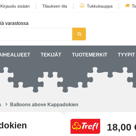
/
Kirjaudu sisään
Tilauksen tila
Tukkukauppa
To
iä varastossa
AIHEALUEET
TEKIJÄT
TUOTEMERKIT
TYYPIT
a
Balloons above Kappadokien
dokien
18,00 