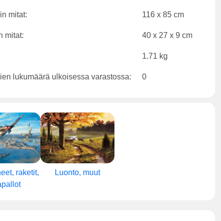
n mitat:
116 x 85 cm
 mitat:
40 x 27 x 9 cm
1.71 kg
ien lukumäärä ulkoisessa varastossa:
0
et, raketit,
Luonto, muut
apallot