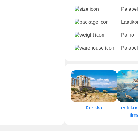
Palapeli
Laatikon
Paino
Palapel
Kreikka
Lentokone
ilm