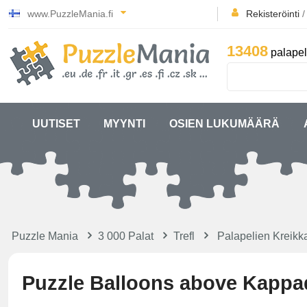
www.PuzzleMania.fi
Rekisteröinti
13408
palapel
UUTISET
MYYNTI
OSIEN LUKUMÄÄRÄ
Puzzle Mania
3 000 Palat
Trefl
Palapelien Kreikk
Puzzle Balloons above Kappa