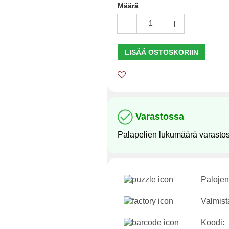
Määrä
1
LISÄÄ OSTOSKORIIN
Varastossa
Palapelien lukumäärä varasto
Palojen
Valmist
Koodi: