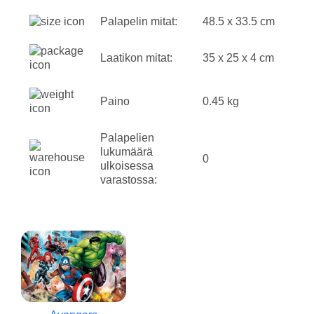
Palapelin mitat:
48.5 x 33.5 cm
Laatikon mitat:
35 x 25 x 4 cm
Paino
0.45 kg
Palapelien
lukumäärä
0
ulkoisessa
varastossa: