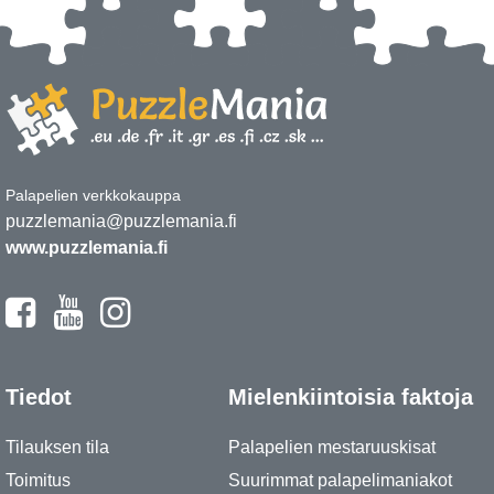
Palapelien verkkokauppa
puzzlemania@puzzlemania.fi
www.puzzlemania.fi
Tiedot
Mielenkiintoisia faktoja
Tilauksen tila
Palapelien mestaruuskisat
Toimitus
Suurimmat palapelimaniakot