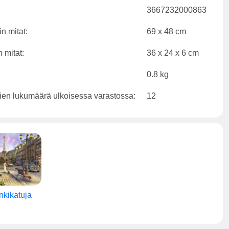
3667232000863
n mitat:
69 x 48 cm
 mitat:
36 x 24 x 6 cm
0.8 kg
ien lukumäärä ulkoisessa varastossa:
12
kikatuja