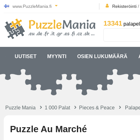
www.PuzzleMania.fi
Rekisteröinti
13341
palapel
UUTISET
MYYNTI
OSIEN LUKUMÄÄRÄ
Puzzle Mania
1 000 Palat
Pieces & Peace
Palape
Puzzle Au Marché