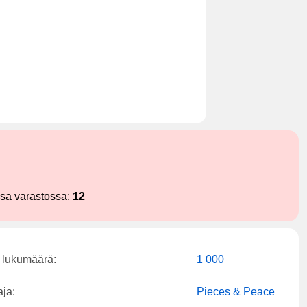
ssa varastossa:
12
 lukumäärä:
1 000
aja:
Pieces & Peace