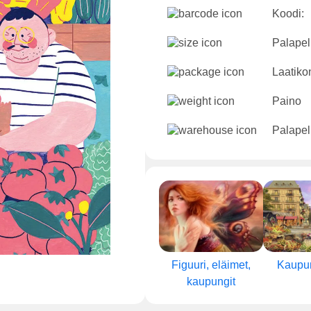
Koodi:
Palapeli
Laatikon
Paino
Palapel
Figuuri, eläimet,
Kaupun
kaupungit