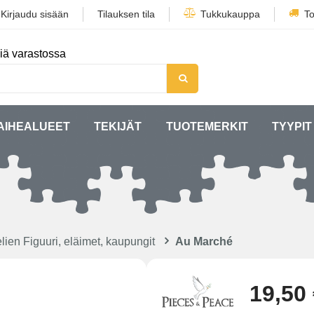
/
Kirjaudu sisään
Tilauksen tila
Tukkukauppa
To
iä varastossa
AIHEALUEET
TEKIJÄT
TUOTEMERKIT
TYYPIT
lien Figuuri, eläimet, kaupungit
Au Marché
19,50