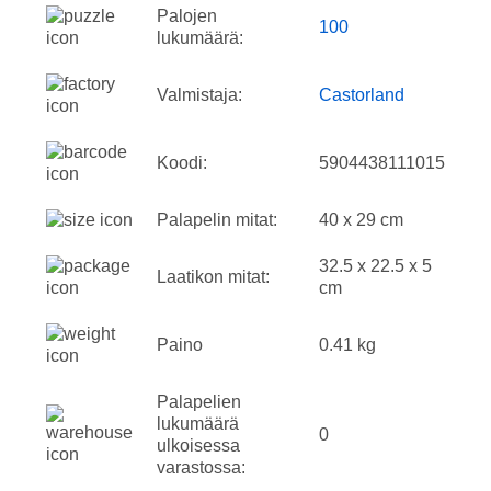
Palojen
100
lukumäärä:
Valmistaja:
Castorland
Koodi:
5904438111015
Palapelin mitat:
40 x 29 cm
32.5 x 22.5 x 5
Laatikon mitat:
cm
Paino
0.41 kg
Palapelien
lukumäärä
0
ulkoisessa
varastossa: