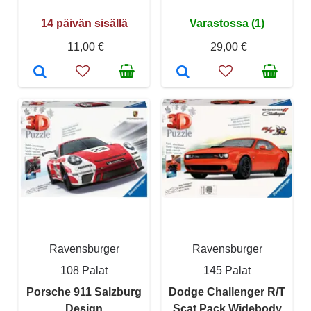
14 päivän sisällä
Varastossa (1)
11,00 €
29,00 €
Ravensburger
Ravensburger
108 Palat
145 Palat
Porsche 911 Salzburg
Dodge Challenger R/T
Design
Scat Pack Widebody