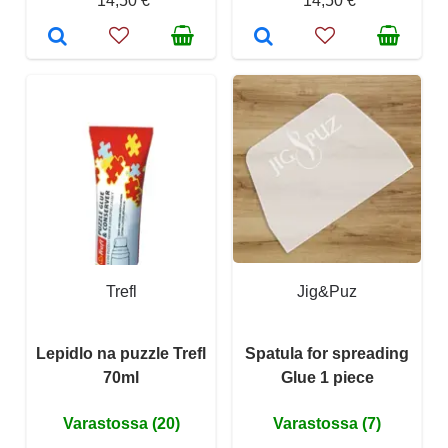
14,50 €
14,50 €
Trefl
Jig&Puz
Lepidlo na puzzle Trefl
Spatula for spreading
70ml
Glue 1 piece
Varastossa (20)
Varastossa (7)