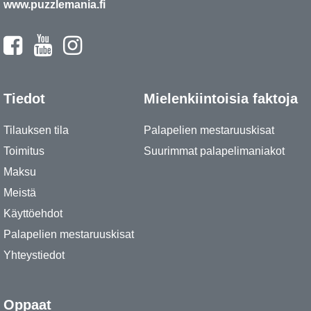
www.puzzlemania.fi
Tiedot
Mielenkiintoisia faktoja
Tilauksen tila
Palapelien mestaruuskisat
Toimitus
Suurimmat palapelimaniakot
Maksu
Meistä
Käyttöehdot
Palapelien mestaruuskisat
Yhteystiedot
Oppaat