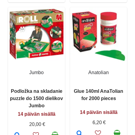
Jumbo
Anatolian
Podložka na skladanie
Glue 140ml AnaTolian
puzzle do 1500 dielikov
for 2000 pieces
Jumbo
14 päivän sisällä
14 päivän sisällä
6,20 €
20,00 €