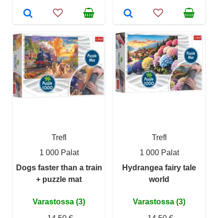
Trefl
Trefl
1 000 Palat
1 000 Palat
Dogs faster than a train
Hydrangea fairy tale
+ puzzle mat
world
Varastossa (3)
Varastossa (3)