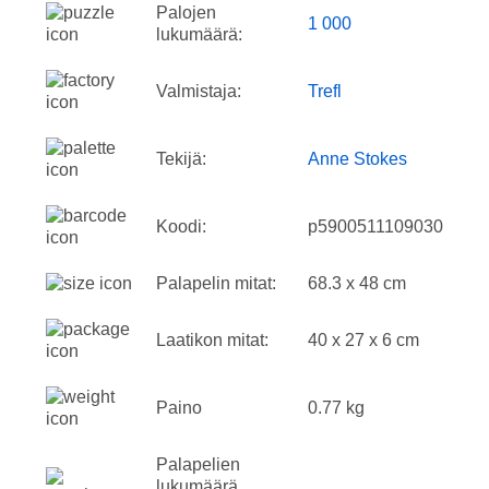
Palojen
1 000
lukumäärä:
Valmistaja:
Trefl
Tekijä:
Anne Stokes
Koodi:
p5900511109030
Palapelin mitat:
68.3 x 48 cm
Laatikon mitat:
40 x 27 x 6 cm
Paino
0.77 kg
Palapelien
lukumäärä