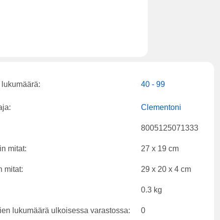
 lukumäärä:
40 - 99
aja:
Clementoni
8005125071333
n mitat:
27 x 19 cm
 mitat:
29 x 20 x 4 cm
0.3 kg
ien lukumäärä ulkoisessa varastossa:
0