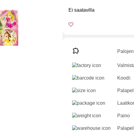
Ei saatavilla
Palojen
Valmist
Koodi:
Palapeli
Laatikon
Paino
Palapel