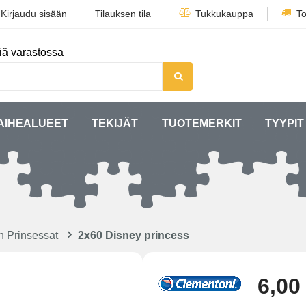
/
Kirjaudu sisään
Tilauksen tila
Tukkukauppa
To
iä varastossa
AIHEALUEET
TEKIJÄT
TUOTEMERKIT
TYYPIT
n Prinsessat
2x60 Disney princess
6,00