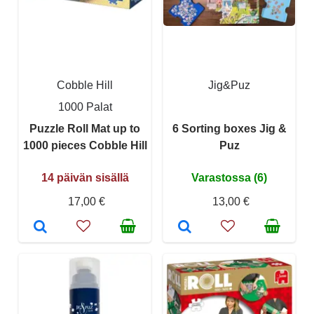
Cobble Hill
Jig&Puz
1000 Palat
Puzzle Roll Mat up to
6 Sorting boxes Jig &
1000 pieces Cobble Hill
Puz
14 päivän sisällä
Varastossa (6)
17,00 €
13,00 €