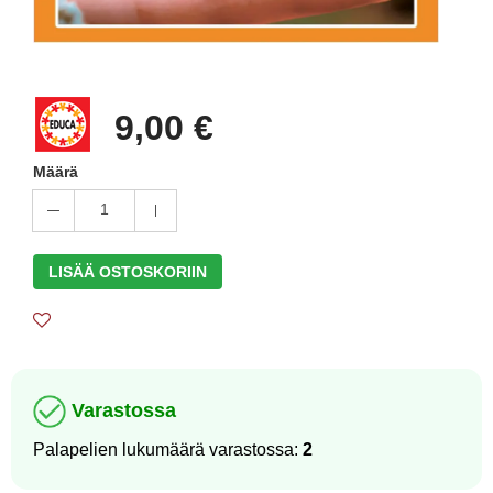
9,00 €
Määrä
1
LISÄÄ OSTOSKORIIN
Varastossa
Palapelien lukumäärä varastossa:
2