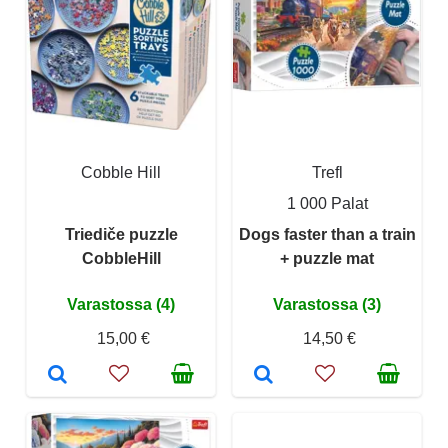
Cobble Hill
Trefl
1 000 Palat
Triediče puzzle
Dogs faster than a train
CobbleHill
+ puzzle mat
Varastossa (4)
Varastossa (3)
15,00 €
14,50 €