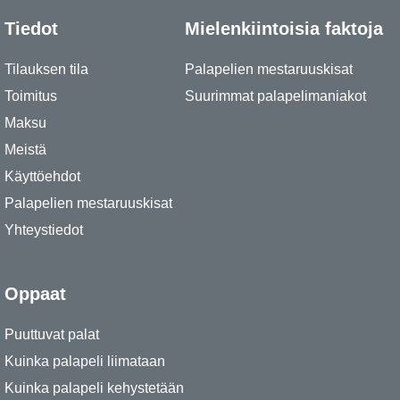
Tiedot
Mielenkiintoisia faktoja
Tilauksen tila
Palapelien mestaruuskisat
Toimitus
Suurimmat palapelimaniakot
Maksu
Meistä
Käyttöehdot
Palapelien mestaruuskisat
Yhteystiedot
Oppaat
Puuttuvat palat
Kuinka palapeli liimataan
Kuinka palapeli kehystetään