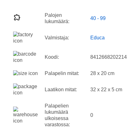
Palojen
40 - 99
lukumäärä:
Valmistaja:
Educa
Koodi:
8412668202214
Palapelin mitat:
28 x 20 cm
Laatikon mitat:
32 x 22 x 5 cm
Palapelien
lukumäärä
0
ulkoisessa
varastossa: