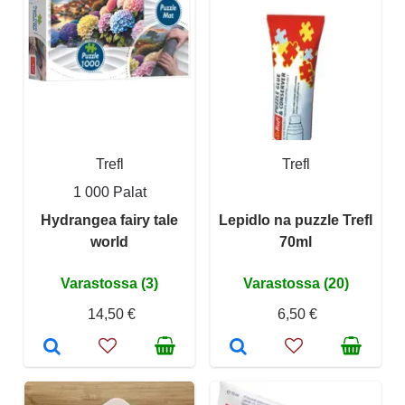
Trefl
Trefl
1 000 Palat
Hydrangea fairy tale
Lepidlo na puzzle Trefl
world
70ml
Varastossa (3)
Varastossa (20)
14,50 €
6,50 €