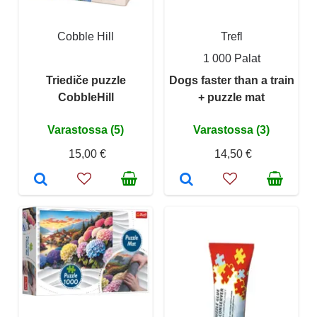
Cobble Hill
Trefl
1 000 Palat
Triediče puzzle
Dogs faster than a train
CobbleHill
+ puzzle mat
Varastossa (5)
Varastossa (3)
15,00 €
14,50 €