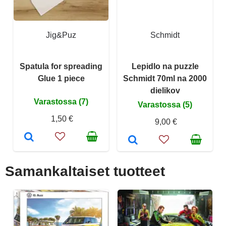
Jig&Puz
Schmidt
Spatula for spreading
Lepidlo na puzzle
Glue 1 piece
Schmidt 70ml na 2000
dielikov
Varastossa (7)
Varastossa (5)
1,50 €
9,00 €
Samankaltaiset tuotteet