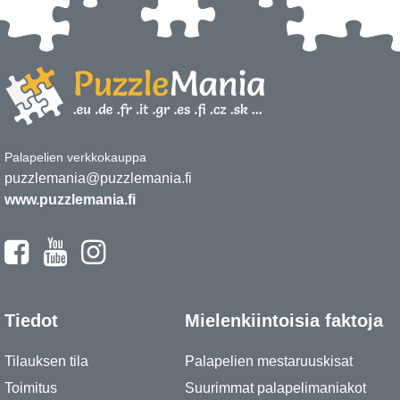
Palapelien verkkokauppa
puzzlemania@puzzlemania.fi
www.puzzlemania.fi
Tiedot
Mielenkiintoisia faktoja
Tilauksen tila
Palapelien mestaruuskisat
Toimitus
Suurimmat palapelimaniakot