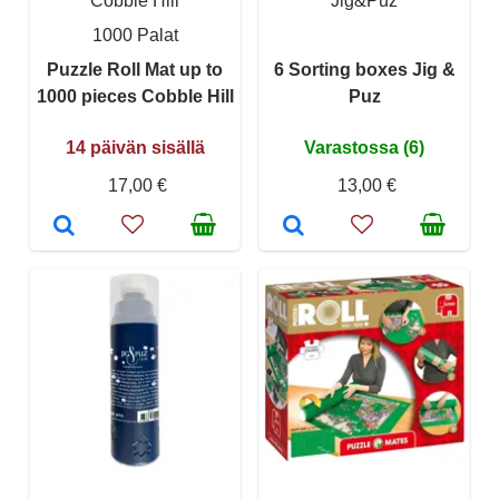
Cobble Hill
Jig&Puz
1000 Palat
Puzzle Roll Mat up to
6 Sorting boxes Jig &
1000 pieces Cobble Hill
Puz
14 päivän sisällä
Varastossa (6)
17,00 €
13,00 €