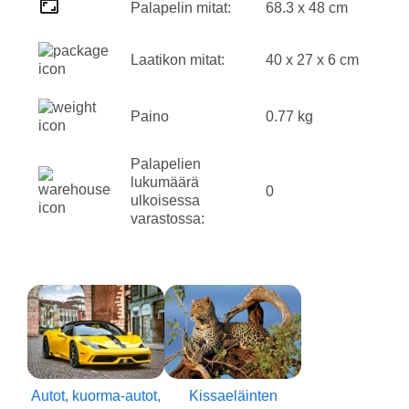
Palapelin mitat:
68.3 x 48 cm
Laatikon mitat:
40 x 27 x 6 cm
Paino
0.77 kg
Palapelien
lukumäärä
0
ulkoisessa
varastossa:
Autot, kuorma-autot,
Kissaeläinten