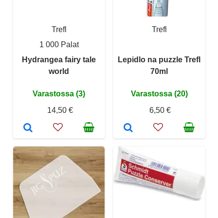
Trefl
Trefl
1 000 Palat
Hydrangea fairy tale
Lepidlo na puzzle Trefl
world
70ml
Varastossa (3)
Varastossa (20)
14,50 €
6,50 €