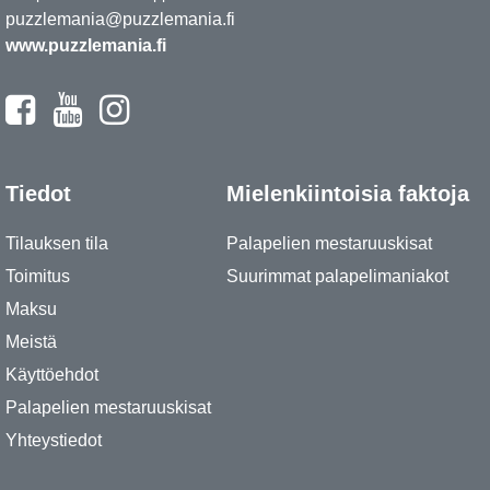
puzzlemania@puzzlemania.fi
www.puzzlemania.fi
Tiedot
Mielenkiintoisia faktoja
Tilauksen tila
Palapelien mestaruuskisat
Toimitus
Suurimmat palapelimaniakot
Maksu
Meistä
Käyttöehdot
Palapelien mestaruuskisat
Yhteystiedot