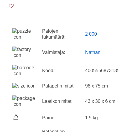
Palojen
2 000
lukumäärä:
Valmistaja:
Nathan
Koodi:
4005556873135
Palapelin mitat:
98 x 75 cm
Laatikon mitat:
43 x 30 x 6 cm
Paino
1.5 kg
Palapelien