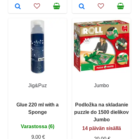
Jig&Puz
Jumbo
Glue 220 ml with a
Podložka na skladanie
Sponge
puzzle do 1500 dielikov
Jumbo
Varastossa (6)
14 päivän sisällä
9,00 €
20,00 €