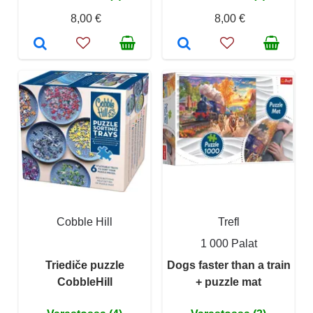
8,00 €
8,00 €
Cobble Hill
Trefl
1 000 Palat
Triediče puzzle
Dogs faster than a train
CobbleHill
+ puzzle mat