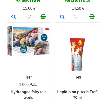
Varastossa (4)
Varastossa (3)
15,00 €
14,50 €
Trefl
Trefl
1 000 Palat
Hydrangea fairy tale
Lepidlo na puzzle Trefl
world
70ml