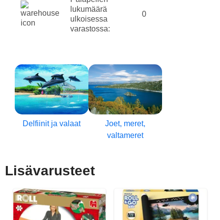
lukumäärä
0
ulkoisessa
varastossa:
Delfiinit ja valaat
Joet, meret,
valtameret
Lisävarusteet