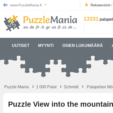
www.PuzzleMania.fi
Rekisteröinti
13331
palapel
UUTISET
MYYNTI
OSIEN LUKUMÄÄRÄ
Puzzle Mania
1 000 Palat
Schmidt
Palapelien Mö
Puzzle View into the mountain 