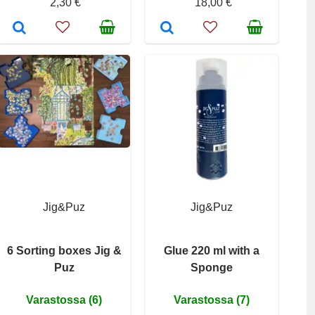
2,30 €
18,00 €
Jig&Puz
Jig&Puz
6 Sorting boxes Jig &
Glue 220 ml with a
Puz
Sponge
Varastossa (6)
Varastossa (7)