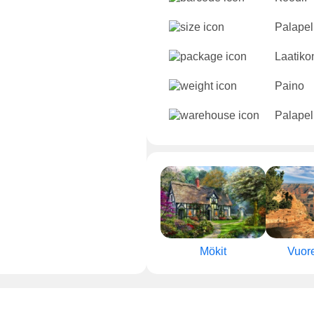
Palapeli
Laatikon
Paino
Palapel
Mökit
Vuore