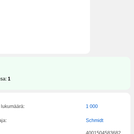
ssa:
1
 lukumäärä:
1 000
aja:
Schmidt
4001504583682