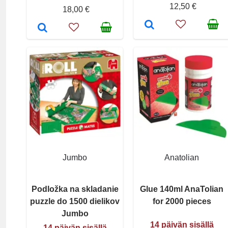
12,50 €
18,00 €
Jumbo
Anatolian
Podložka na skladanie
Glue 140ml AnaTolian
puzzle do 1500 dielikov
for 2000 pieces
Jumbo
14 päivän sisällä
14 päivän sisällä