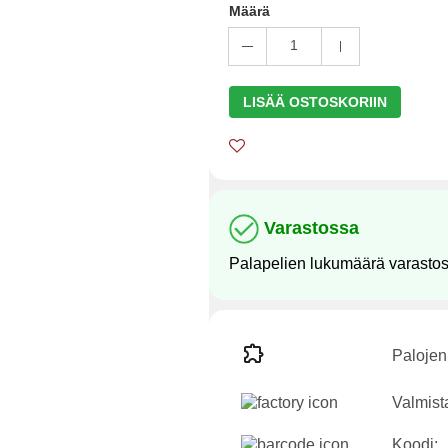
Määrä
1
LISÄÄ OSTOSKORIIN
Varastossa
Palapelien lukumäärä varasto
Palojen
Valmist
Koodi: