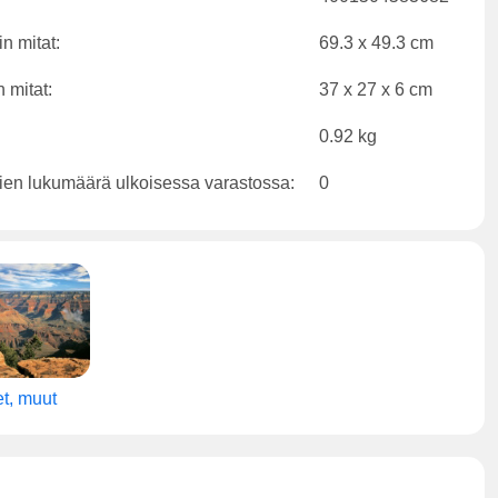
n mitat:
69.3 x 49.3 cm
 mitat:
37 x 27 x 6 cm
0.92 kg
ien lukumäärä ulkoisessa varastossa:
0
t, muut