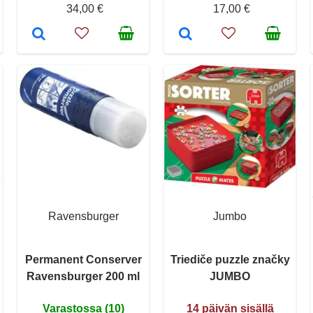
34,00 €
17,00 €
Ravensburger
Jumbo
Permanent Conserver
Triediče puzzle značky
Ravensburger 200 ml
JUMBO
Varastossa (10)
14 päivän sisällä