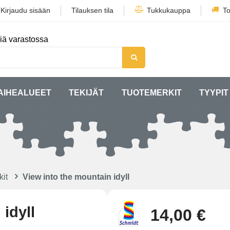
/
Kirjaudu sisään
Tilauksen tila
Tukkukauppa
To
iä varastossa
AIHEALUEET
TEKIJÄT
TUOTEMERKIT
TYYPIT
kit
View into the mountain idyll
idyll
14,00 €