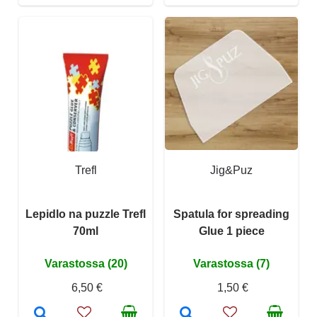
Trefl
Jig&Puz
Lepidlo na puzzle Trefl
Spatula for spreading
70ml
Glue 1 piece
Varastossa (20)
Varastossa (7)
6,50 €
1,50 €