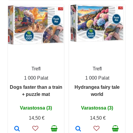
Trefl
Trefl
1 000 Palat
1 000 Palat
Dogs faster than a train
Hydrangea fairy tale
+ puzzle mat
world
Varastossa (3)
Varastossa (3)
14,50 €
14,50 €