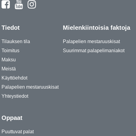
Tiedot
Mielenkiintoisia faktoja
Tilauksen tila
Palapelien mestaruuskisat
Toimitus
Suurimmat palapelimaniakot
Maksu
Meistä
Käyttöehdot
Palapelien mestaruuskisat
Yhteystiedot
Oppaat
Puuttuvat palat