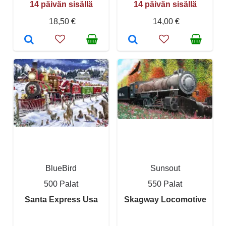
14 päivän sisällä
14 päivän sisällä
18,50 €
14,00 €
BlueBird
Sunsout
500 Palat
550 Palat
Santa Express Usa
Skagway Locomotive