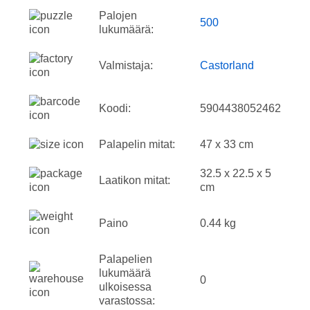
Palojen
500
lukumäärä:
Valmistaja:
Castorland
Koodi:
5904438052462
Palapelin mitat:
47 x 33 cm
32.5 x 22.5 x 5
Laatikon mitat:
cm
Paino
0.44 kg
Palapelien
lukumäärä
0
ulkoisessa
varastossa: