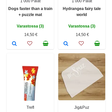
1 000 Palat
1 000 Palat
Dogs faster than a train
Hydrangea fairy tale
+ puzzle mat
world
Varastossa (3)
Varastossa (3)
14,50 €
14,50 €
Trefl
Jig&Puz