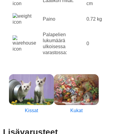
Laatikon mitat:
cm
Paino
0.72 kg
Palapelien
lukumäärä
0
ulkoisessa
varastossa:
Kissat
Kukat
Lisävarusteet