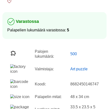
Varastossa
Palapelien lukumäärä varastossa:
5
Palojen
500
lukumäärä:
Valmistaja:
Art puzzle
Koodi:
8682450146747
Palapelin mitat:
48 x 34 cm
33.5 x 23.5 x 5