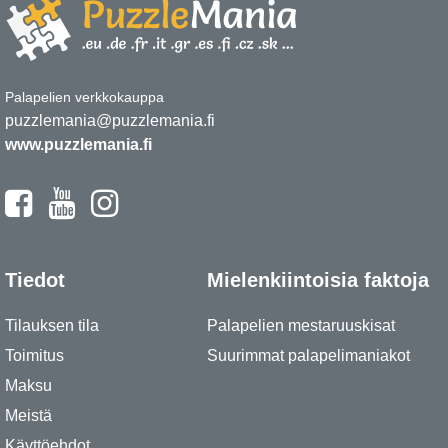
Palapelien verkkokauppa
puzzlemania@puzzlemania.fi
www.puzzlemania.fi
Tiedot
Mielenkiintoisia faktoja
Tilauksen tila
Palapelien mestaruuskisat
Toimitus
Suurimmat palapelimaniakot
Maksu
Meistä
Käyttöehdot