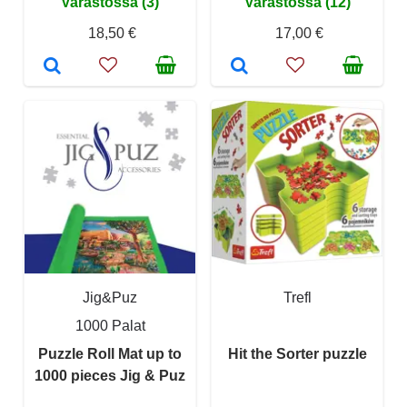
Varastossa (3)
Varastossa (12)
18,50 €
17,00 €
Jig&Puz
Trefl
1000 Palat
Puzzle Roll Mat up to
Hit the Sorter puzzle
1000 pieces Jig & Puz