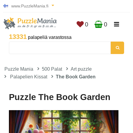
www.PuzzleMania.fi
0
0
13331
palapeliä varastossa
Puzzle Mania
500 Palat
Art puzzle
Palapelien Kissat
The Book Garden
Puzzle The Book Garden