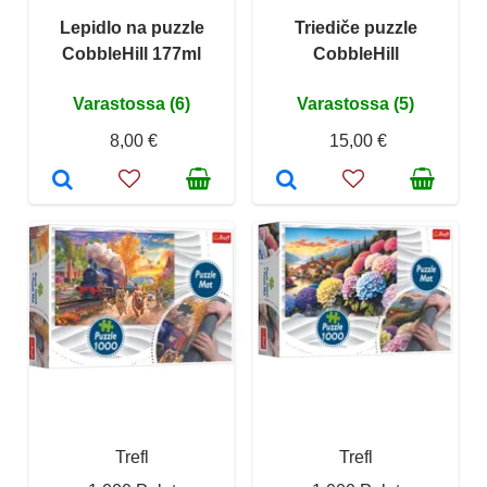
Lepidlo na puzzle
Triediče puzzle
CobbleHill 177ml
CobbleHill
Varastossa (6)
Varastossa (5)
8,00 €
15,00 €
Trefl
Trefl