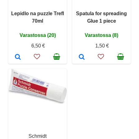
Lepidlo na puzzle Trefl
Spatula for spreading
70ml
Glue 1 piece
Varastossa (20)
Varastossa (8)
6,50 €
1,50 €
Schmidt