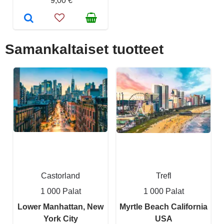
9,00 €
Samankaltaiset tuotteet
Castorland
Trefl
1 000 Palat
1 000 Palat
Lower Manhattan, New
Myrtle Beach California
York City
USA