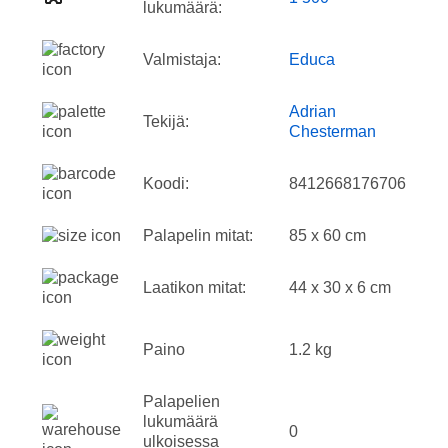
lukumäärä:
Valmistaja:
Educa
Adrian
Tekijä:
Chesterman
Koodi:
8412668176706
Palapelin mitat:
85 x 60 cm
Laatikon mitat:
44 x 30 x 6 cm
Paino
1.2 kg
Palapelien
lukumäärä
0
ulkoisessa