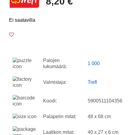
8,20 €
Ei saatavilla
Palojen
1 000
lukumäärä:
Valmistaja:
Trefl
Koodi:
5900511104356
Palapelin mitat:
48 x 68 cm
Laatikon mitat:
40 x 27 x 6 cm