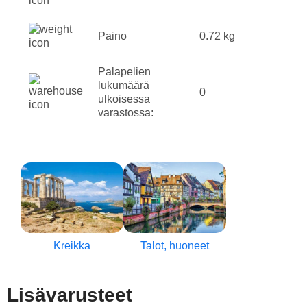
Paino
0.72 kg
Palapelien
lukumäärä
0
ulkoisessa
varastossa:
Kreikka
Talot, huoneet
Lisävarusteet