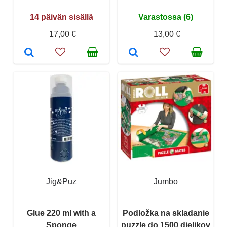
14 päivän sisällä
Varastossa (6)
17,00 €
13,00 €
Jig&Puz
Jumbo
Glue 220 ml with a
Podložka na skladanie
Sponge
puzzle do 1500 dielikov