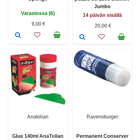
Jumbo
Varastossa (6)
14 päivän sisällä
9,00 €
20,00 €
Anatolian
Ravensburger
Glue 140ml AnaTolian
Permanent Conserver