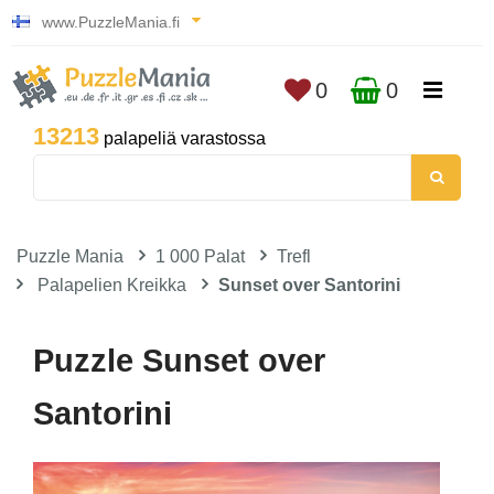
www.PuzzleMania.fi
0
0
13213
palapeliä varastossa
Puzzle Mania
1 000 Palat
Trefl
Palapelien Kreikka
Sunset over Santorini
Puzzle Sunset over
Santorini