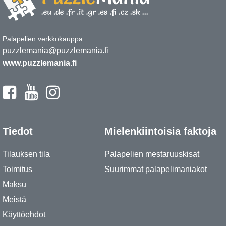
Palapelien verkkokauppa
puzzlemania@puzzlemania.fi
www.puzzlemania.fi
Tiedot
Mielenkiintoisia faktoja
Tilauksen tila
Palapelien mestaruuskisat
Toimitus
Suurimmat palapelimaniakot
Maksu
Meistä
Käyttöehdot