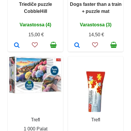
Triediče puzzle
Dogs faster than a train
CobbleHill
+ puzzle mat
Varastossa (4)
Varastossa (3)
15,00 €
14,50 €
Trefl
Trefl
1 000 Palat