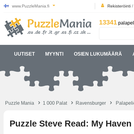
www.PuzzleMania.fi
Rekisteröinti
13341
palapel
UUTISET
MYYNTI
OSIEN LUKUMÄÄRÄ
Puzzle Mania
1 000 Palat
Ravensburger
Palapeli
Puzzle Steve Read: My Haven 