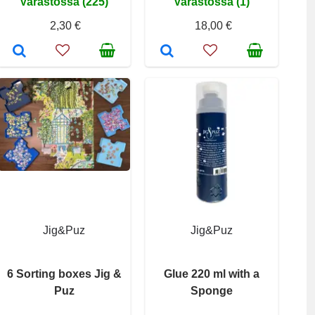
Varastossa (225)
Varastossa (1)
2,30 €
18,00 €
Jig&Puz
Jig&Puz
6 Sorting boxes Jig &
Glue 220 ml with a
Puz
Sponge