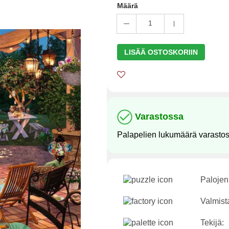
Määrä
1
LISÄÄ OSTOSKORIIN
Varastossa
Palapelien lukumäärä varasto
Palojen
Valmist
Tekijä: