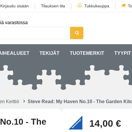
/
Kirjaudu sisään
Tilauksen tila
Tukkukauppa
To
iä varastossa
AIHEALUEET
TEKIJÄT
TUOTEMERKIT
TYYPIT
en Keittiö
Steve Read: My Haven No.10 - The Garden Kit
No.10 - The
14,00 €