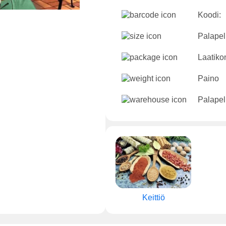
Koodi:
Palapeli
Laatikon
Paino
Palapel
Keittiö