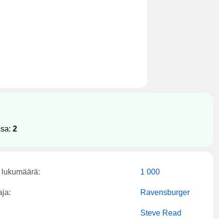
ssa:
2
 lukumäärä:
1 000
aja:
Ravensburger
Steve Read