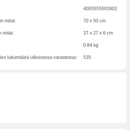
4005555002802
n mitat:
70 x 50 cm
 mitat:
37 x 27 x 6 cm
0.84 kg
ien lukumäärä ulkoisessa varastossa:
535