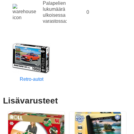
Palapelien
lukumäärä
0
ulkoisessa
varastossa:
Retro-autot
Lisävarusteet