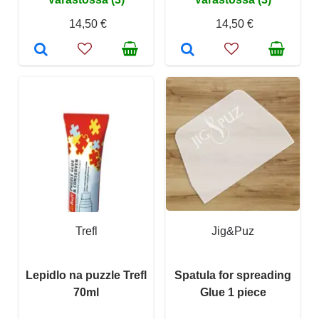
14,50 €
14,50 €
Trefl
Jig&Puz
Lepidlo na puzzle Trefl
Spatula for spreading
70ml
Glue 1 piece