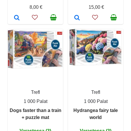
8,00 €
15,00 €
Trefl
Trefl
1 000 Palat
1 000 Palat
Dogs faster than a train
Hydrangea fairy tale
+ puzzle mat
world
Varastossa (3)
Varastossa (3)