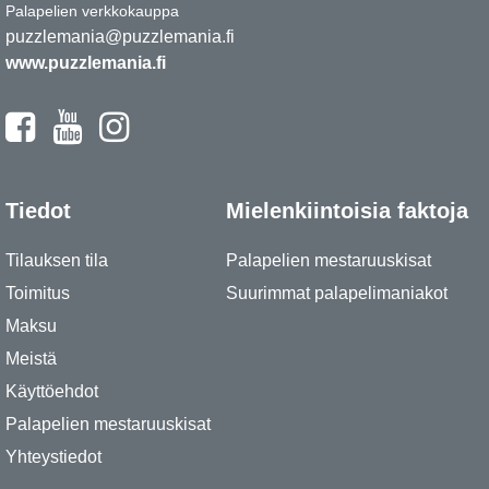
Palapelien verkkokauppa
puzzlemania@puzzlemania.fi
www.puzzlemania.fi
Tiedot
Mielenkiintoisia faktoja
Tilauksen tila
Palapelien mestaruuskisat
Toimitus
Suurimmat palapelimaniakot
Maksu
Meistä
Käyttöehdot
Palapelien mestaruuskisat
Yhteystiedot