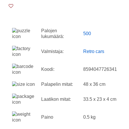
Palojen
500
lukumäärä:
Valmistaja:
Retro cars
Koodi:
8594047726341
Palapelin mitat:
48 x 36 cm
Laatikon mitat:
33.5 x 23 x 4 cm
Paino
0.5 kg