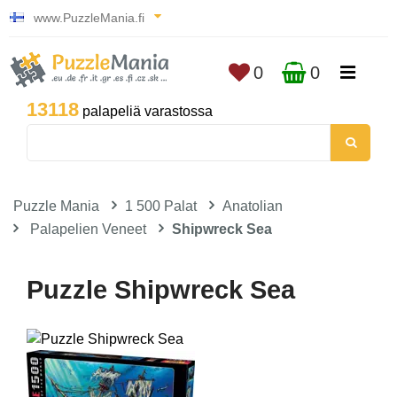
www.PuzzleMania.fi
0
0
13118
palapeliä varastossa
Puzzle Mania
1 500 Palat
Anatolian
Palapelien Veneet
Shipwreck Sea
Puzzle Shipwreck Sea