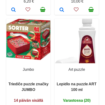
6,20 €
10,00 €
Jumbo
Art puzzle
Triediče puzzle značky
Lepidlo na puzzle ART
JUMBO
100 ml
14 päivän sisällä
Varastossa (20)