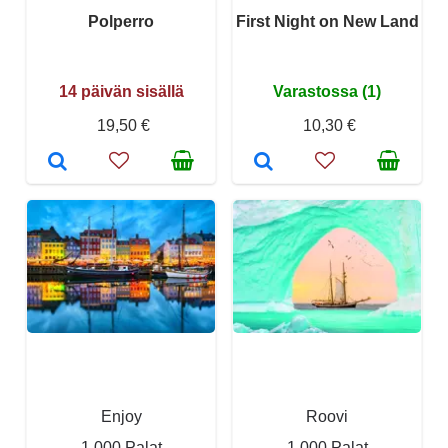
Polperro
First Night on New Land
14 päivän sisällä
Varastossa (1)
19,50 €
10,30 €
Enjoy
Roovi
1 000 Palat
1 000 Palat