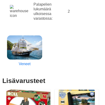
Palapelien
lukumäärä
2
ulkoisessa
varastossa:
Veneet
Lisävarusteet