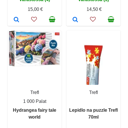
15,00 €
14,50 €
Trefl
Trefl
1 000 Palat
Hydrangea fairy tale
Lepidlo na puzzle Trefl
world
70ml