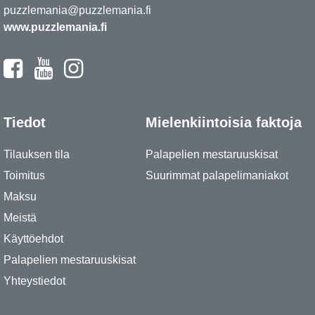
puzzlemania@puzzlemania.fi
www.puzzlemania.fi
Tiedot
Mielenkiintoisia faktoja
Tilauksen tila
Palapelien mestaruuskisat
Toimitus
Suurimmat palapelimaniakot
Maksu
Meistä
Käyttöehdot
Palapelien mestaruuskisat
Yhteystiedot