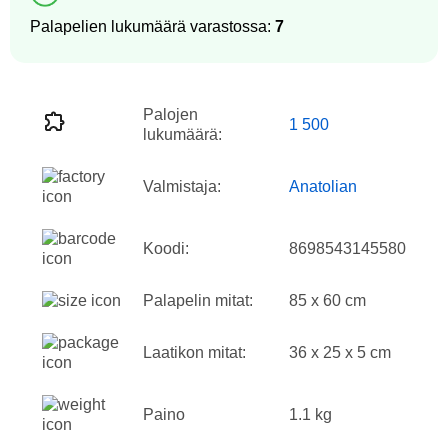
Palapelien lukumäärä varastossa:
7
Palojen
1 500
lukumäärä:
Valmistaja:
Anatolian
Koodi:
8698543145580
Palapelin mitat:
85 x 60 cm
Laatikon mitat:
36 x 25 x 5 cm
Paino
1.1 kg