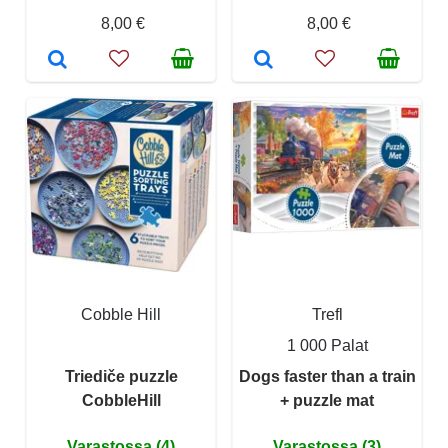
8,00 €
8,00 €
Cobble Hill
Trefl
1 000 Palat
Triediče puzzle
Dogs faster than a train
CobbleHill
+ puzzle mat
Varastossa (4)
Varastossa (3)