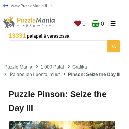
www.PuzzleMania.fi
0
0
13331
palapeliä varastossa
Puzzle Mania
1 000 Palat
Grafika
Palapelien Luonto, muut
Pinson: Seize the Day III
Puzzle Pinson: Seize the
Day III