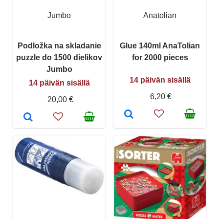
Jumbo
Anatolian
Podložka na skladanie
Glue 140ml AnaTolian
puzzle do 1500 dielikov
for 2000 pieces
Jumbo
14 päivän sisällä
14 päivän sisällä
6,20 €
20,00 €