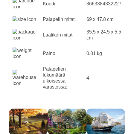
Koodi:
3663384332227
Palapelin mitat:
69 x 47.8 cm
35.5 x 24.5 x 5.5
Laatikon mitat:
cm
Paino
0.81 kg
Palapelien
lukumäärä
4
ulkoisessa
varastossa: