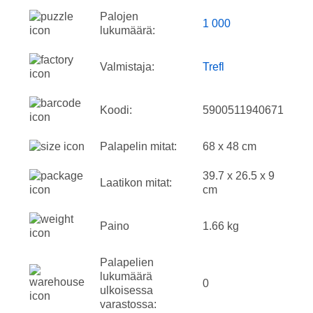
Palojen
1 000
lukumäärä:
Valmistaja:
Trefl
Koodi:
5900511940671
Palapelin mitat:
68 x 48 cm
39.7 x 26.5 x 9
Laatikon mitat:
cm
Paino
1.66 kg
Palapelien
lukumäärä
0
ulkoisessa
varastossa: