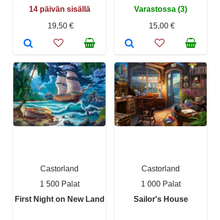
14 päivän sisällä
Varastossa (3)
19,50 €
15,00 €
Castorland
Castorland
1 500 Palat
1 000 Palat
First Night on New Land
Sailor's House