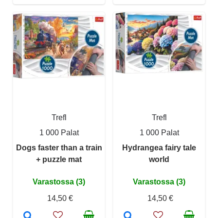
Trefl
Trefl
1 000 Palat
1 000 Palat
Dogs faster than a train
Hydrangea fairy tale
+ puzzle mat
world
Varastossa (3)
Varastossa (3)
14,50 €
14,50 €