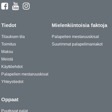
Tiedot
Mielenkiintoisia faktoja
Tilauksen tila
Palapelien mestaruuskisat
Toimitus
Suurimmat palapelimaniakot
Maksu
Meistä
Käyttöehdot
Palapelien mestaruuskisat
Yhteystiedot
Oppaat
Puuttuvat palat