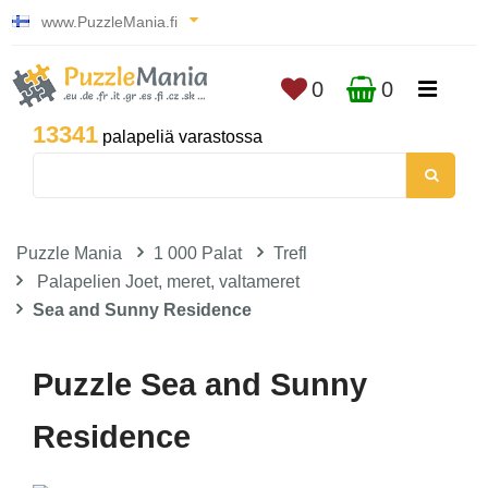
www.PuzzleMania.fi
0
0
13341
palapeliä varastossa
Puzzle Mania
1 000 Palat
Trefl
Palapelien Joet, meret, valtameret
Sea and Sunny Residence
Puzzle Sea and Sunny
Residence