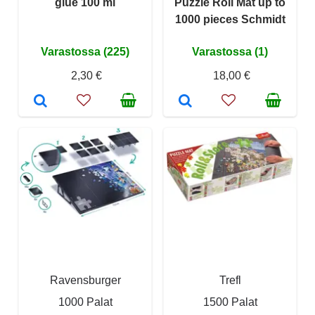
glue 100 ml
Puzzle Roll Mat up to
1000 pieces Schmidt
Varastossa (225)
Varastossa (1)
2,30 €
18,00 €
Ravensburger
Trefl
1000 Palat
1500 Palat