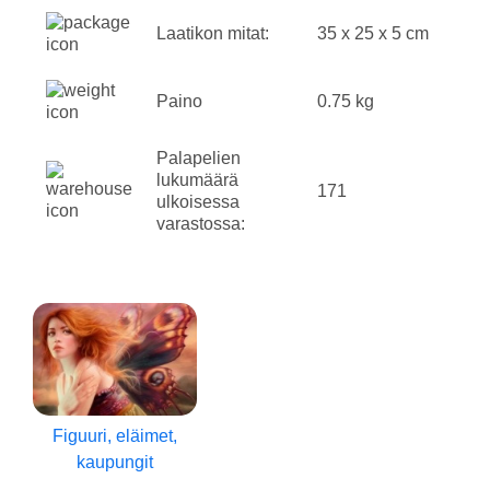
Laatikon mitat:
35 x 25 x 5 cm
Paino
0.75 kg
Palapelien
lukumäärä
171
ulkoisessa
varastossa:
Figuuri, eläimet,
kaupungit