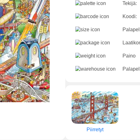
Tekijä:
Koodi:
Palapeli
Laatikon
Paino
Palapel
Piirretyt