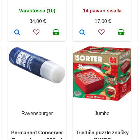
Varastossa (10)
14 päivän sisällä
34,00 €
17,00 €
Ravensburger
Jumbo
Permanent Conserver
Triediče puzzle značky