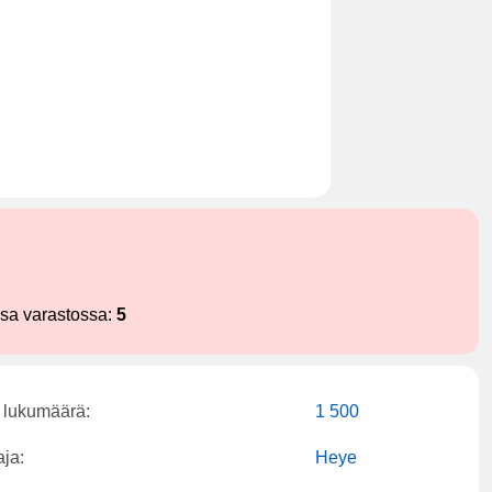
ssa varastossa:
5
 lukumäärä:
1 500
aja:
Heye