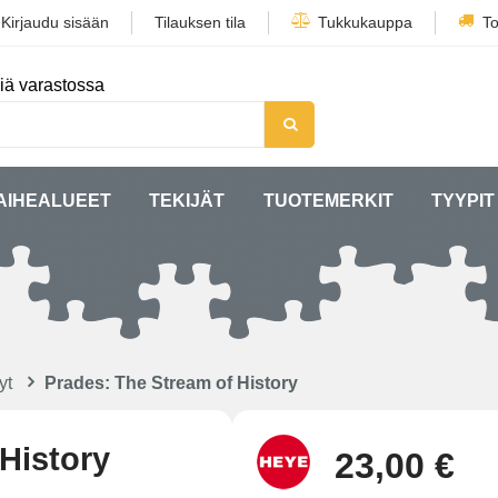
/
Kirjaudu sisään
Tilauksen tila
Tukkukauppa
To
iä varastossa
AIHEALUEET
TEKIJÄT
TUOTEMERKIT
TYYPIT
yt
Prades: The Stream of History
History
23,00 €