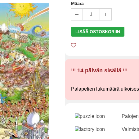
Määrä
1
LISÄÄ OSTOSKORIIN
!!!
14 päivän sisällä
!!!
Palapelien lukumäärä ulkoise
Palojen
Valmist