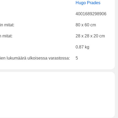
Hugo Prades
4001689298906
n mitat:
80 x 60 cm
 mitat:
28 x 28 x 20 cm
0.87 kg
ien lukumäärä ulkoisessa varastossa:
5