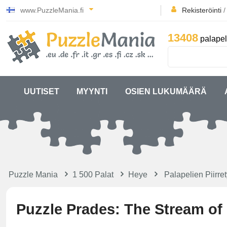
www.PuzzleMania.fi
Rekisteröinti
13408
palapel
UUTISET
MYYNTI
OSIEN LUKUMÄÄRÄ
Puzzle Mania
1 500 Palat
Heye
Palapelien Piirret
Puzzle Prades: The Stream of 