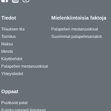
Tiedot
Mielenkiintoisia faktoja
Tilauksen tila
Palapelien mestaruuskisat
Toimitus
Suurimmat palapelimaniakot
Maksu
Meistä
Käyttöehdot
Palapelien mestaruuskisat
Yhteystiedot
Oppaat
Puuttuvat palat
Kuinka palapeli liimataan