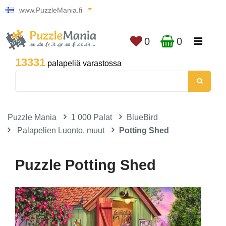
www.PuzzleMania.fi
0
0
13331
palapeliä varastossa
Puzzle Mania
1 000 Palat
BlueBird
Palapelien Luonto, muut
Potting Shed
Puzzle Potting Shed