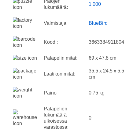
Palojen
1 000
lukumäärä:
Valmistaja:
BlueBird
Koodi:
3663384911804
Palapelin mitat:
69 x 47.8 cm
35.5 x 24.5 x 5.5
Laatikon mitat:
cm
Paino
0.75 kg
Palapelien
lukumäärä
0
ulkoisessa
varastossa: