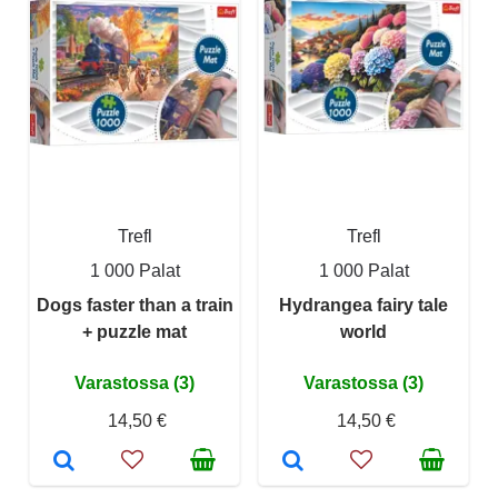
Trefl
Trefl
1 000 Palat
1 000 Palat
Dogs faster than a train
Hydrangea fairy tale
+ puzzle mat
world
Varastossa (3)
Varastossa (3)
14,50 €
14,50 €