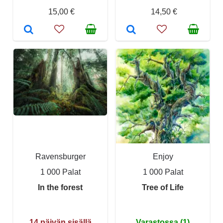
15,00 €
14,50 €
Ravensburger
Enjoy
1 000 Palat
1 000 Palat
In the forest
Tree of Life
14 päivän sisällä
Varastossa (1)