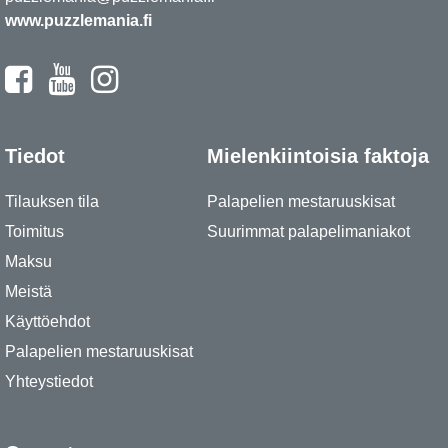
www.puzzlemania.fi
Tiedot
Mielenkiintoisia faktoja
Tilauksen tila
Palapelien mestaruuskisat
Toimitus
Suurimmat palapelimaniakot
Maksu
Meistä
Käyttöehdot
Palapelien mestaruuskisat
Yhteystiedot