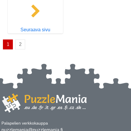
Seuraava sivu
1
2
Palapelien verkkokauppa
puzzlemania@puzzlemania.fi