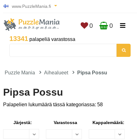
www.PuzzleMania.fi
0
0
13341
palapeliä varastossa
Puzzle Mania
Aihealueet
Pipsa Possu
Pipsa Possu
Palapelien lukumäärä tässä kategoriassa: 58
Järjestä:
Varastossa
Kappalemäärä: