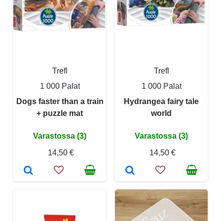
Trefl
Trefl
1 000 Palat
1 000 Palat
Dogs faster than a train
Hydrangea fairy tale
+ puzzle mat
world
Varastossa (3)
Varastossa (3)
14,50 €
14,50 €