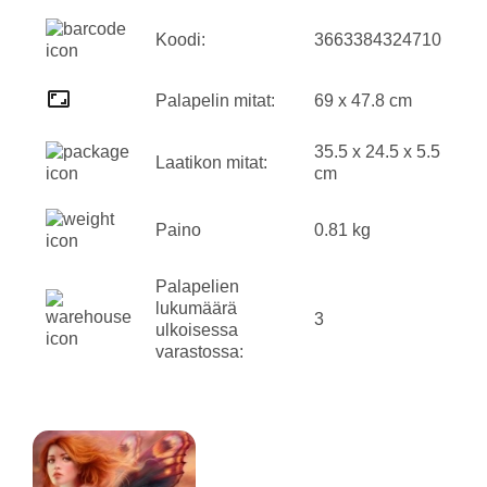
Koodi:
3663384324710
Palapelin mitat:
69 x 47.8 cm
35.5 x 24.5 x 5.5
Laatikon mitat:
cm
Paino
0.81 kg
Palapelien
lukumäärä
3
ulkoisessa
varastossa: