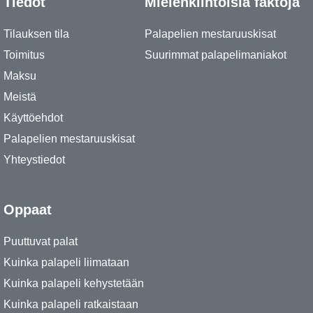
Tiedot
Mielenkiintoisia faktoja
Tilauksen tila
Palapelien mestaruuskisat
Toimitus
Suurimmat palapelimaniakot
Maksu
Meistä
Käyttöehdot
Palapelien mestaruuskisat
Yhteystiedot
Oppaat
Puuttuvat palat
Kuinka palapeli liimataan
Kuinka palapeli kehystetään
Kuinka palapeli ratkaistaan