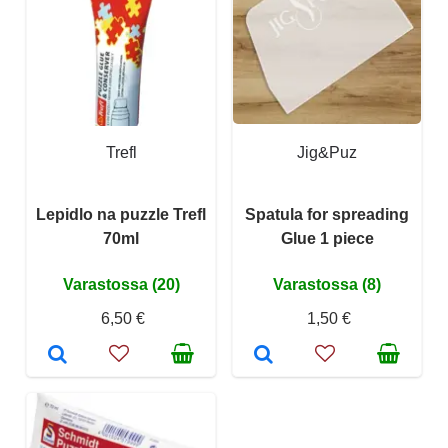
Trefl
Jig&Puz
Lepidlo na puzzle Trefl
Spatula for spreading
70ml
Glue 1 piece
Varastossa (20)
Varastossa (8)
6,50 €
1,50 €