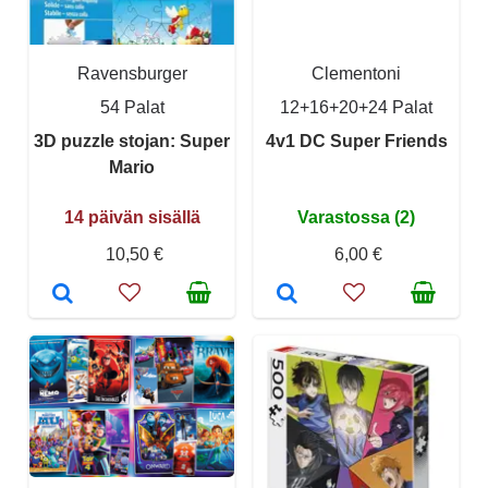
Ravensburger
Clementoni
54 Palat
12+16+20+24 Palat
3D puzzle stojan: Super
4v1 DC Super Friends
Mario
14 päivän sisällä
Varastossa (2)
10,50 €
6,00 €