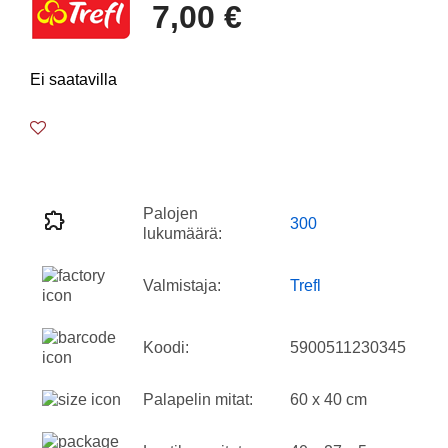
7,00 €
Ei saatavilla
Palojen
300
lukumäärä:
Valmistaja:
Trefl
Koodi:
5900511230345
Palapelin mitat:
60 x 40 cm