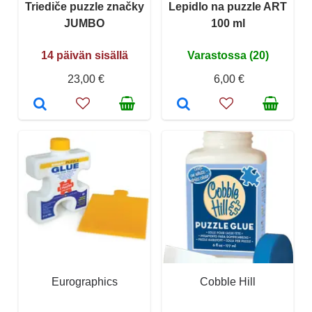
Triediče puzzle značky
Lepidlo na puzzle ART
JUMBO
100 ml
14 päivän sisällä
Varastossa (20)
23,00 €
6,00 €
Eurographics
Cobble Hill