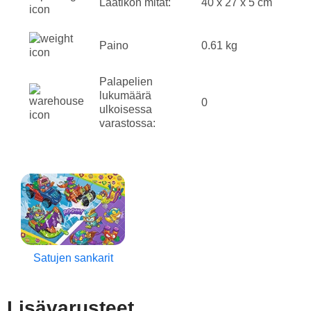
Laatikon mitat:
40 x 27 x 5 cm
Paino
0.61 kg
Palapelien
lukumäärä
0
ulkoisessa
varastossa:
Satujen sankarit
Lisävarusteet