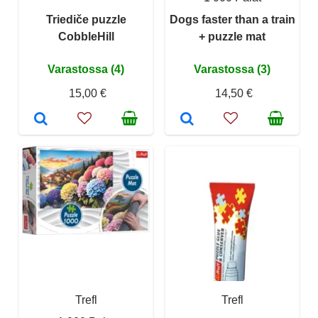
Triediče puzzle
Dogs faster than a train
CobbleHill
+ puzzle mat
Varastossa (4)
Varastossa (3)
15,00 €
14,50 €
Trefl
Trefl