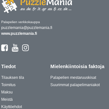
Palapelien verkkokauppa
puzzlemania@puzzlemania.fi
www.puzzlemania.fi
Tiedot
Mielenkiintoisia faktoja
Tilauksen tila
Palapelien mestaruuskisat
Toimitus
Suurimmat palapelimaniakot
Maksu
Meistä
Käyttöehdot