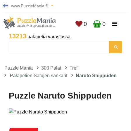
www.PuzzleMania.fi
0
0
13213
palapeliä varastossa
Puzzle Mania
300 Palat
Trefl
Palapelien Satujen sankarit
Naruto Shippuden
Puzzle Naruto Shippuden