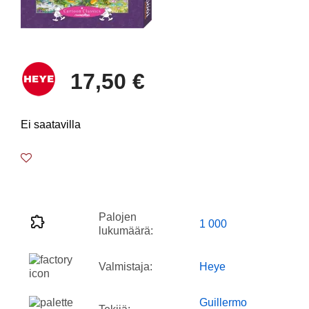
17,50 €
Ei saatavilla
Palojen
1 000
lukumäärä:
Valmistaja:
Heye
Guillermo