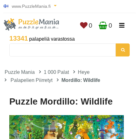
www.PuzzleMania.fi
0
0
13341
palapeliä varastossa
Puzzle Mania
1 000 Palat
Heye
Palapelien Piirretyt
Mordillo: Wildlife
Puzzle Mordillo: Wildlife