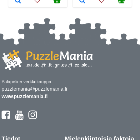
Palapelien verkkokauppa
puzzlemania@puzzlemania.fi
www.puzzlemania.fi
Tiedot
Mielenkiintoisia faktoja