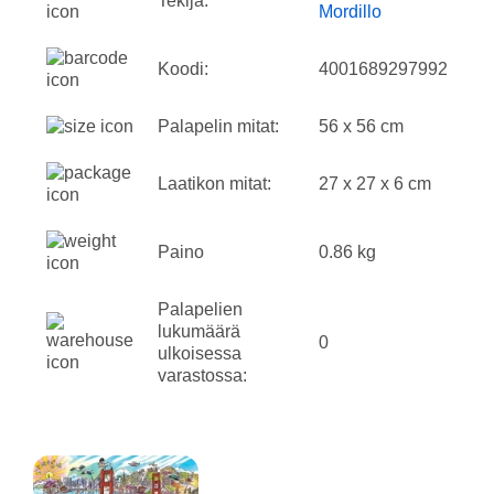
Tekijä:
Mordillo
Koodi:
4001689297992
Palapelin mitat:
56 x 56 cm
Laatikon mitat:
27 x 27 x 6 cm
Paino
0.86 kg
Palapelien
lukumäärä
0
ulkoisessa
varastossa: