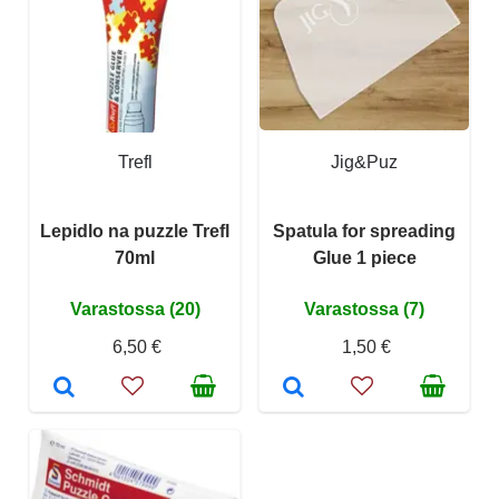
Trefl
Jig&Puz
Lepidlo na puzzle Trefl
Spatula for spreading
70ml
Glue 1 piece
Varastossa (20)
Varastossa (7)
6,50 €
1,50 €