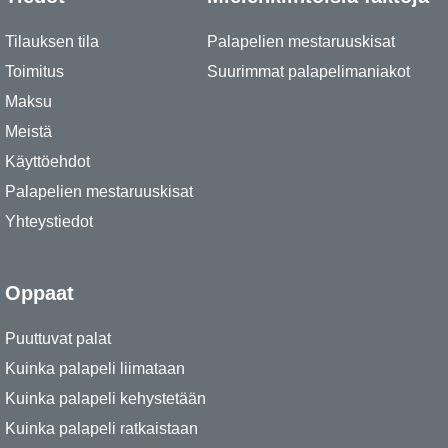
Tilauksen tila
Palapelien mestaruuskisat
Toimitus
Suurimmat palapelimaniakot
Maksu
Meistä
Käyttöehdot
Palapelien mestaruuskisat
Yhteystiedot
Oppaat
Puuttuvat palat
Kuinka palapeli liimataan
Kuinka palapeli kehystetään
Kuinka palapeli ratkaistaan