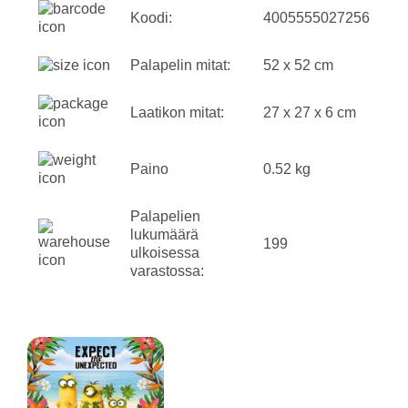
Koodi:
4005555027256
Palapelin mitat:
52 x 52 cm
Laatikon mitat:
27 x 27 x 6 cm
Paino
0.52 kg
Palapelien
lukumäärä
199
ulkoisessa
varastossa: