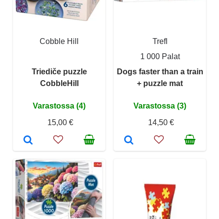
Cobble Hill
Trefl
1 000 Palat
Triediče puzzle
Dogs faster than a train
CobbleHill
+ puzzle mat
Varastossa (4)
Varastossa (3)
15,00 €
14,50 €