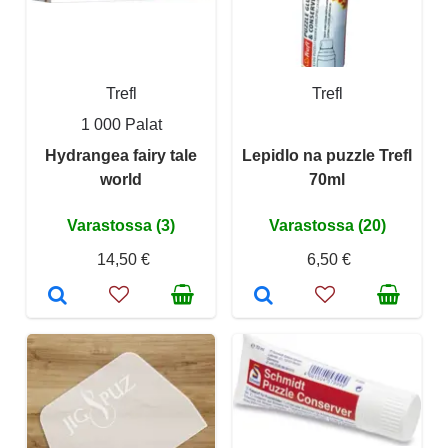
Trefl
Trefl
1 000 Palat
Hydrangea fairy tale
Lepidlo na puzzle Trefl
world
70ml
Varastossa (3)
Varastossa (20)
14,50 €
6,50 €