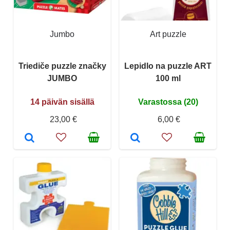
Jumbo
Art puzzle
Triediče puzzle značky
Lepidlo na puzzle ART
JUMBO
100 ml
14 päivän sisällä
Varastossa (20)
23,00 €
6,00 €