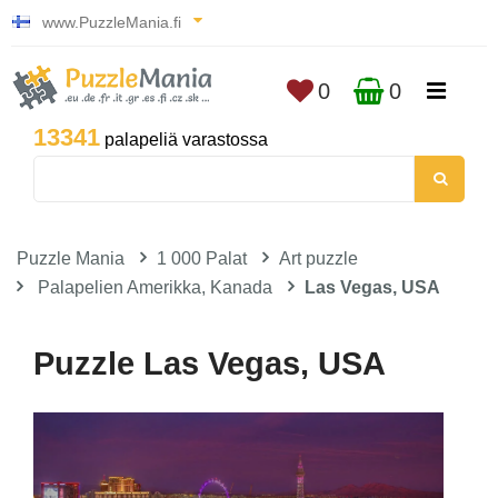
www.PuzzleMania.fi
0
0
13341
palapeliä varastossa
Puzzle Mania
1 000 Palat
Art puzzle
Palapelien Amerikka, Kanada
Las Vegas, USA
Puzzle Las Vegas, USA