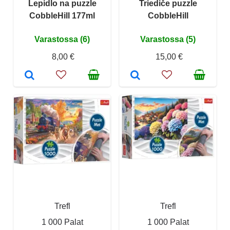
Lepidlo na puzzle
Triediče puzzle
CobbleHill 177ml
CobbleHill
Varastossa (6)
Varastossa (5)
8,00 €
15,00 €
Trefl
Trefl
1 000 Palat
1 000 Palat