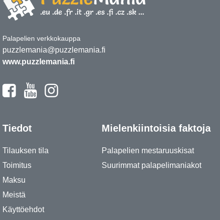
Palapelien verkkokauppa
puzzlemania@puzzlemania.fi
www.puzzlemania.fi
Tiedot
Mielenkiintoisia faktoja
Tilauksen tila
Palapelien mestaruuskisat
Toimitus
Suurimmat palapelimaniakot
Maksu
Meistä
Käyttöehdot