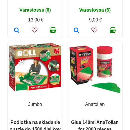
Varastossa (6)
Varastossa (6)
13,00 €
9,00 €
Jumbo
Anatolian
Podložka na skladanie
Glue 140ml AnaTolian
puzzle do 1500 dielikov
for 2000 pieces