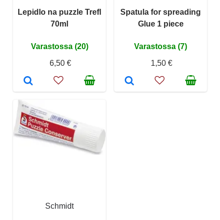
Lepidlo na puzzle Trefl
Spatula for spreading
70ml
Glue 1 piece
Varastossa (20)
Varastossa (7)
6,50 €
1,50 €
Schmidt