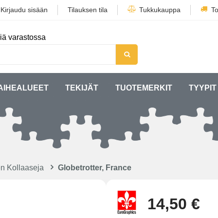
/
Kirjaudu sisään
Tilauksen tila
Tukkukauppa
To
iä varastossa
AIHEALUEET
TEKIJÄT
TUOTEMERKIT
TYYPIT
en Kollaaseja
Globetrotter, France
14,50 €