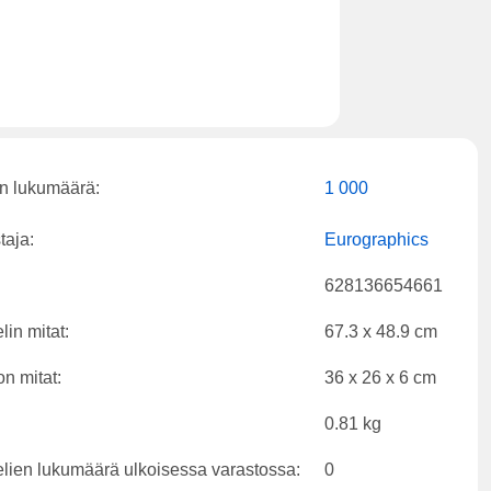
n lukumäärä:
1 000
taja:
Eurographics
628136654661
lin mitat:
67.3 x 48.9 cm
on mitat:
36 x 26 x 6 cm
0.81 kg
lien lukumäärä ulkoisessa varastossa:
0