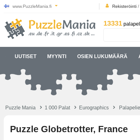
www.PuzzleMania.fi
Rekisteröinti
13331
palapel
UUTISET
MYYNTI
OSIEN LUKUMÄÄRÄ
Puzzle Mania
1 000 Palat
Eurographics
Palapeli
Puzzle Globetrotter, France