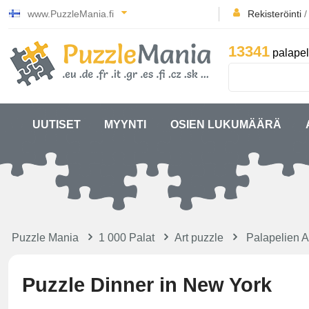
www.PuzzleMania.fi
Rekisteröinti
13341
palapel
UUTISET
MYYNTI
OSIEN LUKUMÄÄRÄ
Puzzle Mania
1 000 Palat
Art puzzle
Palapelien 
Puzzle Dinner in New York