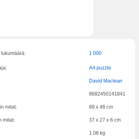
 lukumäärä:
1 000
aja:
Art puzzle
David Maclean
8682450141841
n mitat:
68 x 48 cm
 mitat:
37 x 27 x 6 cm
1.06 kg