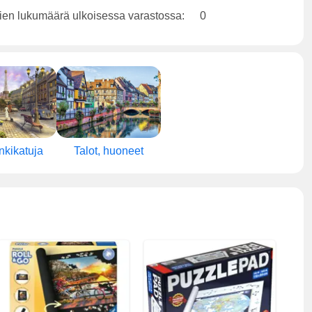
ien lukumäärä ulkoisessa varastossa:
0
kikatuja
Talot, huoneet