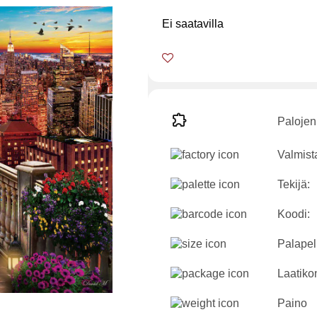
Ei saatavilla
Palojen
Valmist
Tekijä:
Koodi:
Palapeli
Laatikon
Paino