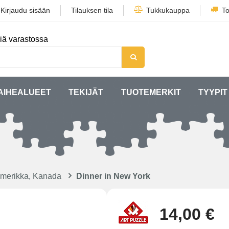
/
Kirjaudu sisään
Tilauksen tila
Tukkukauppa
To
iä varastossa
AIHEALUEET
TEKIJÄT
TUOTEMERKIT
TYYPIT
Amerikka, Kanada
Dinner in New York
14,00 €