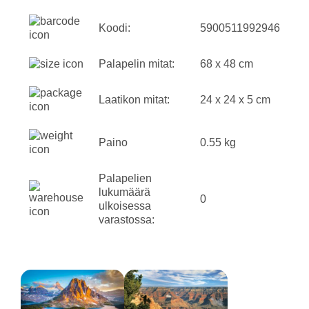
Koodi:
5900511992946
Palapelin mitat:
68 x 48 cm
Laatikon mitat:
24 x 24 x 5 cm
Paino
0.55 kg
Palapelien
lukumäärä
0
ulkoisessa
varastossa: