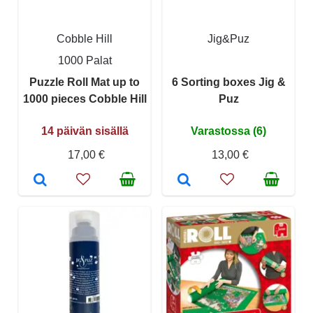
Cobble Hill
Jig&Puz
1000 Palat
Puzzle Roll Mat up to
6 Sorting boxes Jig &
1000 pieces Cobble Hill
Puz
14 päivän sisällä
Varastossa (6)
17,00 €
13,00 €