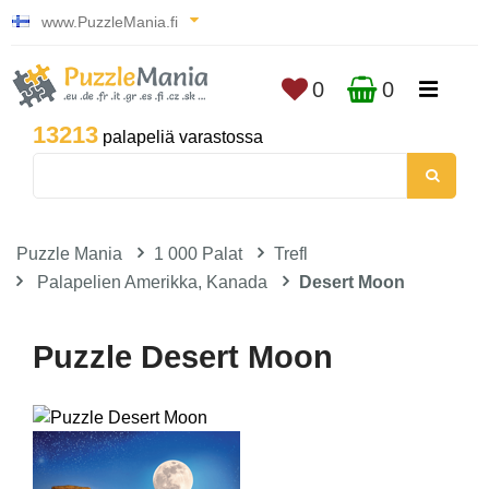
www.PuzzleMania.fi
0
0
13213
palapeliä varastossa
Puzzle Mania
1 000 Palat
Trefl
Palapelien Amerikka, Kanada
Desert Moon
Puzzle Desert Moon