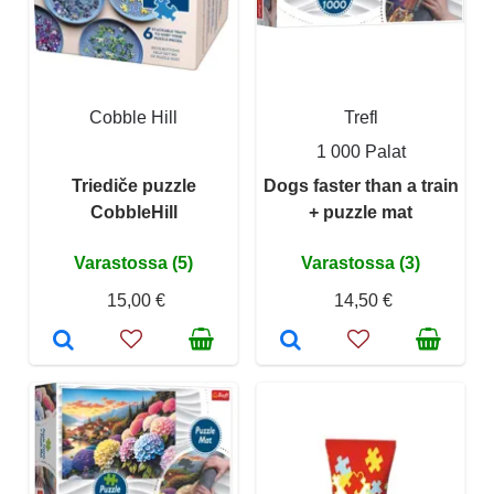
Cobble Hill
Trefl
1 000 Palat
Triediče puzzle
Dogs faster than a train
CobbleHill
+ puzzle mat
Varastossa (5)
Varastossa (3)
15,00 €
14,50 €