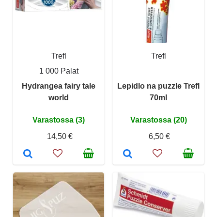
Trefl
Trefl
1 000 Palat
Hydrangea fairy tale
Lepidlo na puzzle Trefl
world
70ml
Varastossa (3)
Varastossa (20)
14,50 €
6,50 €