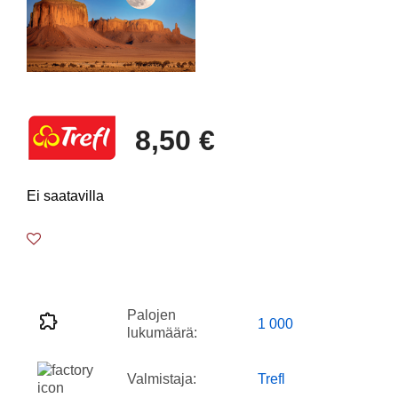
8,50 €
Ei saatavilla
Palojen
1 000
lukumäärä:
Valmistaja:
Trefl