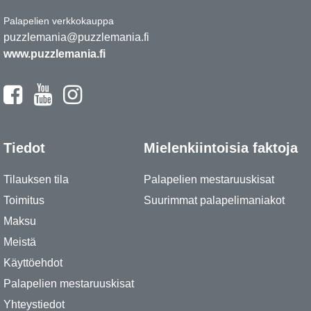
Palapelien verkkokauppa
puzzlemania@puzzlemania.fi
www.puzzlemania.fi
Tiedot
Mielenkiintoisia faktoja
Tilauksen tila
Palapelien mestaruuskisat
Toimitus
Suurimmat palapelimaniakot
Maksu
Meistä
Käyttöehdot
Palapelien mestaruuskisat
Yhteystiedot