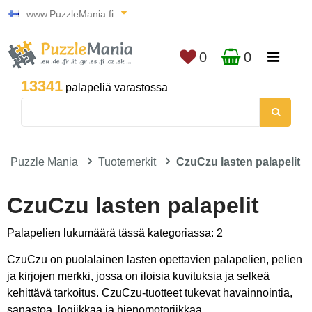
www.PuzzleMania.fi
0
0
13341
palapeliä varastossa
Puzzle Mania
Tuotemerkit
CzuCzu lasten palapelit
CzuCzu lasten palapelit
Palapelien lukumäärä tässä kategoriassa: 2
CzuCzu on puolalainen lasten opettavien palapelien, pelien
ja kirjojen merkki, jossa on iloisia kuvituksia ja selkeä
kehittävä tarkoitus. CzuCzu-tuotteet tukevat havainnointia,
sanastoa, logiikkaa ja hienomotoriikkaa.