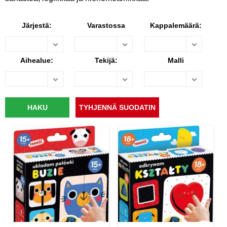
Järjestä:
Varastossa
Kappalemäärä:
Aihealue:
Tekijä:
Malli